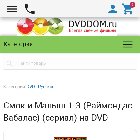





Категории

Категории:
DVD
Русское
Смок и Малыш 1-3 (Раймондас
Вабалас) (сериал) на DVD