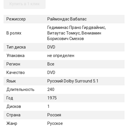
Купить в 1 клик
Режиссер
Раймондас Вабалас
Гедиминас Прано Гирдвайнис,
В ролях
Витаутас Томкус, Вениамин
Борисович Смехов
Тип диска
DVD
Упаковка
не определен
Регион
Все
Качество
DVD
Язык
Русский Dolby Surround 5.1
Длительность
240
Год
1975
Дисков
1
Страна
Россия
Жанр
Русское