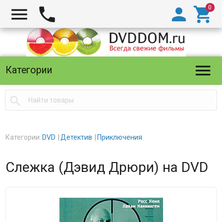





Категории

Категории:
DVD
Детектив
Приключения
Слежка (Дэвид Дрюри) на DVD