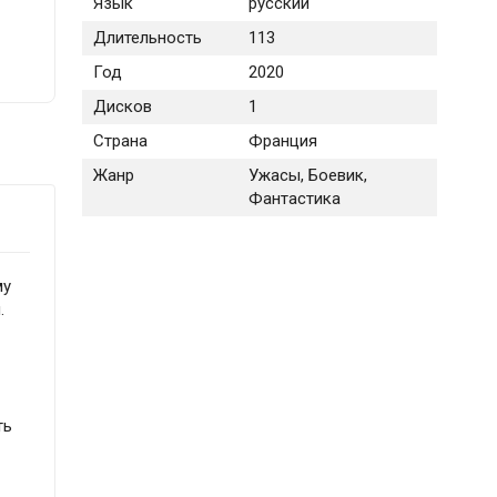
Язык
русский
Длительность
113
Год
2020
Дисков
1
Страна
Франция
Жанр
Ужасы, Боевик,
Фантастика
му
.
ть