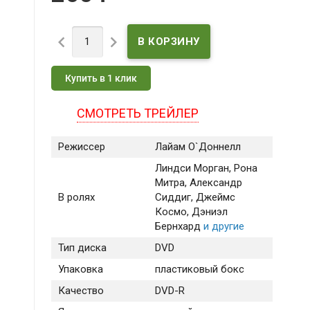


Купить в 1 клик
СМОТРЕТЬ ТРЕЙЛЕР
Режиссер
Лайам О`Доннелл
Линдси Морган
, Рона
Митра
, Александр
В ролях
Сиддиг
, Джеймс
Космо
, Дэниэл
Бернхард
и другие
Тип диска
DVD
Упаковка
пластиковый бокс
Качество
DVD-R