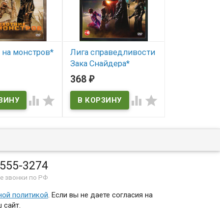
 на монстров*
Лига справедливости
Доктор Эль 
Зака Снайдера*
серий)(3DVD
ичии
368
1 532
₽
₽
В наличии




В наличии
 555-3274
е звонки по РФ
ной политикой
. Если вы не даете согласия на
 сайт.