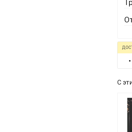
Т
О
ДОС
С эт