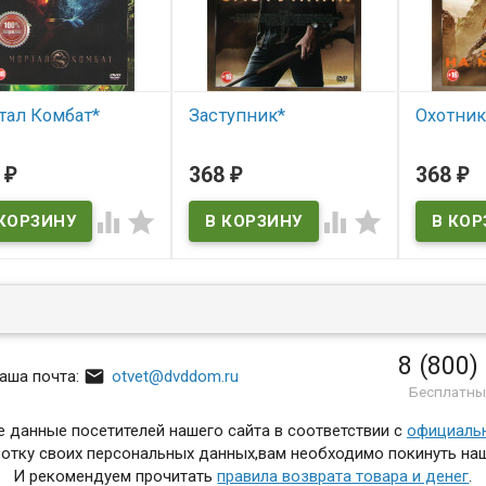
тал Комбат*
Заступник*
Охотник
 наличии
В наличии
В нал
8
368
368
₽
₽
₽




8 (800)

аша почта:
otvet@dvddom.ru
Бесплатны
 данные посетителей нашего сайта в соответствии с
официаль
отку своих персональных данных,вам необходимо покинуть наш
И рекомендуем прочитать
правила возврата товара и денег
.