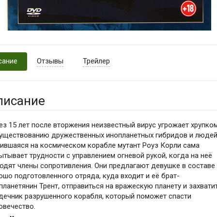
сание
Отзывы
Трейлер
писание
ез 15 лет после вторжения неизвестный вирус угрожает хрупко
уществованию дружественных инопланетных гибридов и людей
ившаяся на космическом корабле мутант Роуз Корли сама
ытывает трудности с управлением огневой рукой, когда на неё
одят члены сопротивления. Они предлагают девушке в составе
ошо подготовленного отряда, куда входит и её брат-
планетянин Трент, отправиться на вражескую планету и захвати
дечник разрушенного корабля, который поможет спасти
овечество.