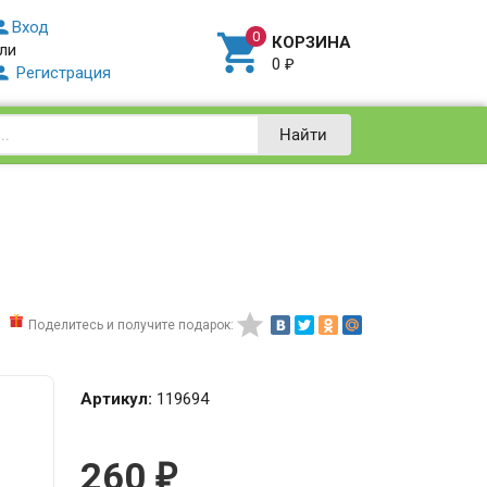

Вход

КОРЗИНА
ли
0
₽

Регистрация
Найти

Поделитесь и получите подарок:
Артикул:
119694
260
₽