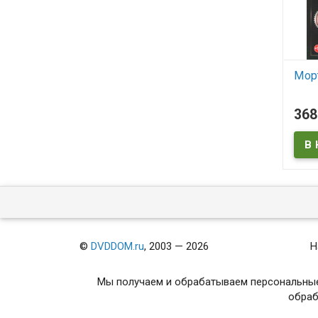
День курка*
Черная вдова*
Мор
В наличии
В
368
368
36
₽
₽
В наличии




©
DVDDOM.ru
, 2003 — 2026
Н
Мы получаем и обрабатываем персональные
обраб