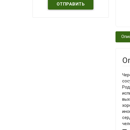
Опи
О
Чер
сос
Род
исп
вых
хор
ино
сер
чел