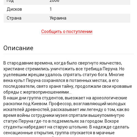
Год
2006
Дисков
1
Страна
Украина
Сообщить о поступлении
Описание
В стародавние времена, когда было свергнуто язычество,
христиане стремились уничтожить все требища Перуна. Но
уцелевшим жрецам удалось спрятать статую бога. Многие
века культ Перуна сохранялся в потаенных местах, а его
последователи, свято храня тайну, продолжали свои кровавые
обряды с жертвоприношениями…
В наши дни группа студентов, выезжает на археологические
раскопки под Киевом. Профессор, возглавляющий молодых
искателей древностей, рассказывает им легенду о том, как во
время войны сотрудники музея спрятали вышеупомянутую
статую Перуна где-то в подземельях за городом. Вскоре
студенты набредают на старую штольню. В надежде сделать
сенсационные открытия, группа спускается в мрачные