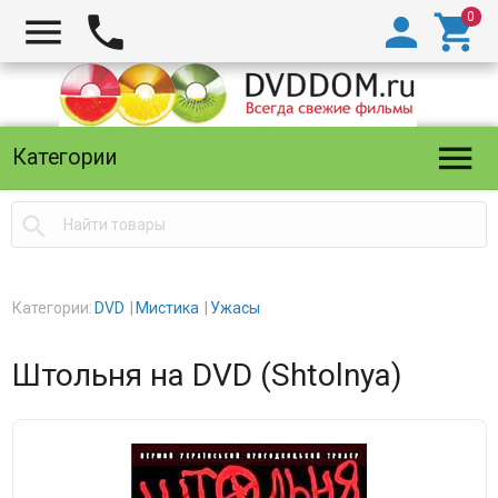





Категории

Категории:
DVD
Мистика
Ужасы
Штольня на DVD (Shtolnya)