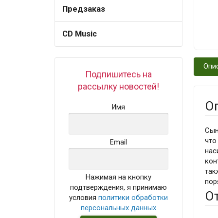
Предзаказ
CD Music
Опи
Подпишитесь на
рассылку новостей!
О
Имя
Сын
что
Email
нас
кон
так
Нажимая на кнопку
пор
подтверждения, я принимаю
О
условия
политики обработки
персональных данных