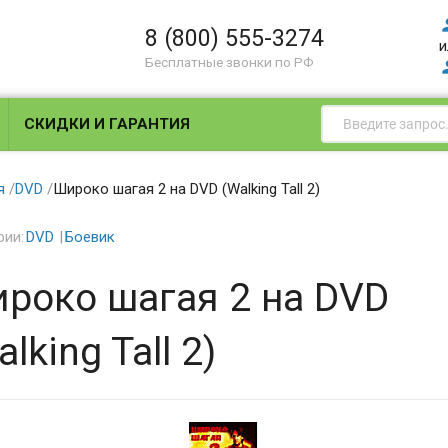
8 (800) 555-3274
и
Бесплатные звонки по РФ
СКИДКИ И ГАРАНТИЯ
я
/
DVD
/
Широко шагая 2 на DVD (Walking Tall 2)
рии:
DVD
Боевик
роко шагая 2 на DVD
lking Tall 2)