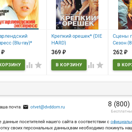
арлендский
Крепкий орешек* (DIE
Сцены п
ресс (Blu-ray)*
HARD)
Сезон (8
(POSTM
7
369
262
₽
₽
₽
 наличии
В наличии
RINGS T




DIE HARD
В нал
POSTMAN 
TWICE
8 (800)

аша почта:
otvet@dvddom.ru
Бесплатны
 данные посетителей нашего сайта в соответствии с
официаль
отку своих персональных данных,вам необходимо покинуть наш