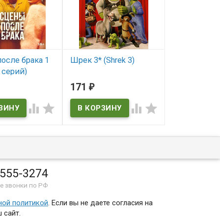
осле брака 1
Шрек 3* (Shrek 3)
Крепкий оре
 серий)
(Die Hard 4.0
В наличии
AN ALWAYS
171
306
₽
₽
В наличии
WICE)
Shrek 3




Die Hard 4.0
ичии
ALWAYS RINGS
 555-3274
е звонки по РФ
ной политикой
. Если вы не даете согласия на
 сайт.