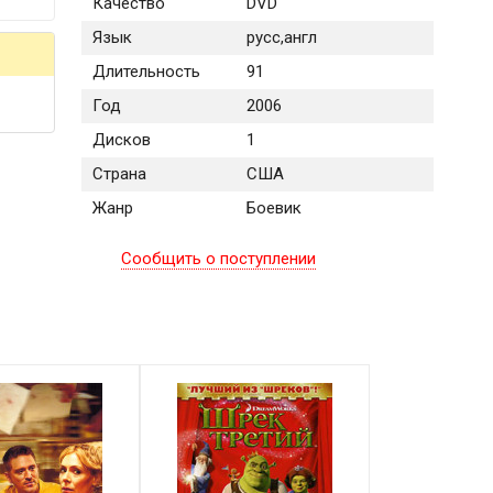
Качество
DVD
Язык
русс,англ
Длительность
91
Год
2006
Дисков
1
Страна
США
Жанр
Боевик
Сообщить о поступлении