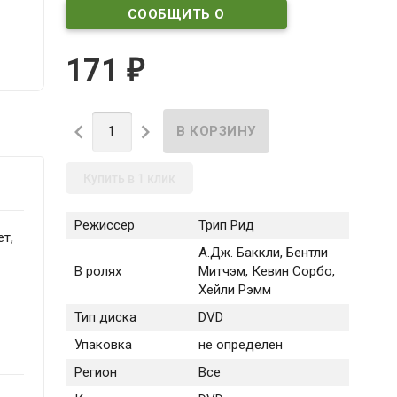
СООБЩИТЬ О
ПОСТУПЛЕНИИ
171
₽


Купить в 1 клик
Режиссер
Трип Рид
т,
А.Дж. Баккли, Бентли
В ролях
Митчэм, Кевин Сорбо,
Хейли Рэмм
Тип диска
DVD
Упаковка
не определен
Регион
Все