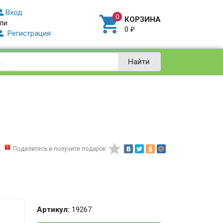

Вход

КОРЗИНА
ли
0
₽

Регистрация
Найти

Поделитесь и получите подарок:
Артикул:
19267