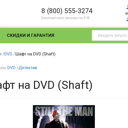
8 (800) 555-3274
и
Бесплатные звонки по РФ
СКИДКИ И ГАРАНТИЯ
я
/
DVD
/
Шафт на DVD (Shaft)
рии:
DVD
Детектив
фт на DVD (Shaft)