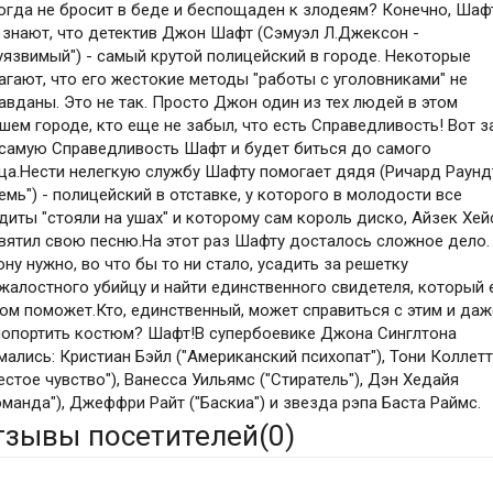
огда не бросит в беде и беспощаден к злодеям? Конечно, Шаф
 знают, что детектив Джон Шафт (Сэмуэл Л.Джексон -
уязвимый") - самый крутой полицейский в городе. Некоторые
агают, что его жестокие методы "работы с уголовниками" не
авданы. Это не так. Просто Джон один из тех людей в этом
шем городе, кто еще не забыл, что есть Справедливость! Вот з
 самую Справедливость Шафт и будет биться до самого
ца.Нести нелегкую службу Шафту помогает дядя (Ричард Раунд
Семь") - полицейский в отставке, у которого в молодости все
диты "стояли на ушах" и которому сам король диско, Айзек Хей
вятил свою песню.На этот раз Шафту досталось сложное дело.
ну нужно, во что бы то ни стало, усадить за решетку
жалостного убийцу и найти единственного свидетеля, который 
том поможет.Кто, единственный, может справиться с этим и даж
попортить костюм? Шафт!В супербоевике Джона Синглтона
мались: Кристиан Бэйл ("Американский психопат"), Тони Коллет
естое чувство"), Ванесса Уильямс ("Стиратель"), Дэн Хедайя
оманда"), Джеффри Райт ("Баскиа") и звезда рэпа Баста Раймс.
тзывы посетителей(
0
)