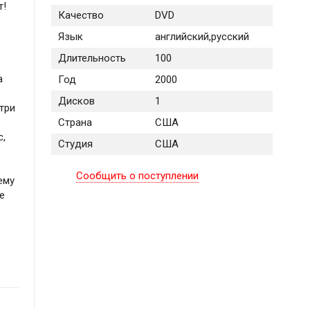
т!
Качество
DVD
Язык
английский,русский
Длительность
100
а
Год
2000
Дисков
1
три
Страна
США
с,
Студия
США
Сообщить о поступлении
ему
е
т