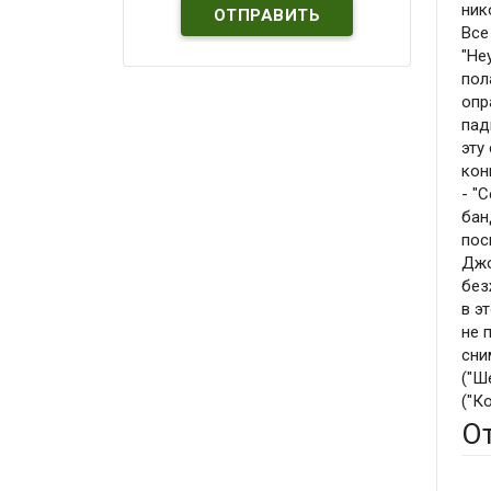
ник
Все
"Не
пол
опр
пад
эту
кон
- "
бан
пос
Джо
без
в э
не 
сни
("Ш
("К
О