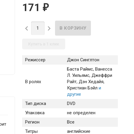
171
₽


Купить в 1 клик
Режиссер
Джон Синглтон
Баста Раймс
, Ванесса
Л. Уильямс
, Джеффри
В ролях
Райт
, Дэн Хедайя
,
Кристиан Бэйл
и
другие
Тип диска
DVD
Упаковка
не определен
Регион
Все
оит
Титры
английские