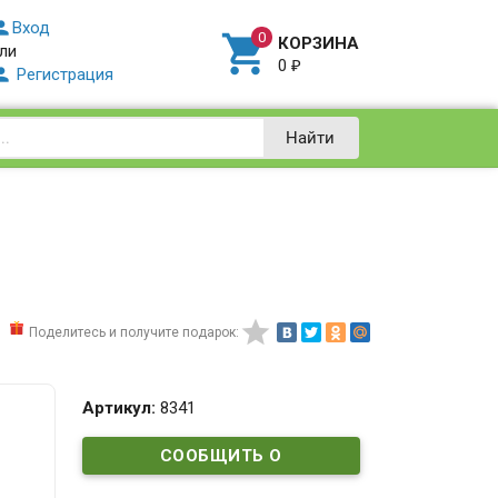

Вход

КОРЗИНА
ли
0
₽

Регистрация
Найти

Поделитесь и получите подарок:
Артикул:
8341
СООБЩИТЬ О
ПОСТУПЛЕНИИ