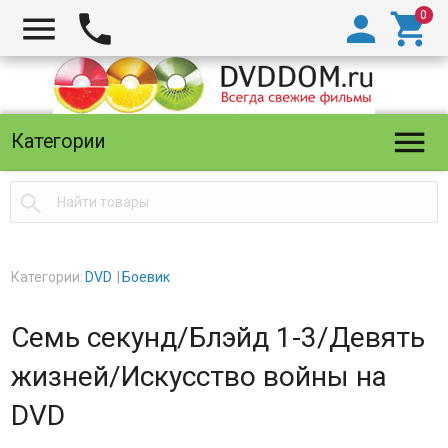





Категории

Категории:
DVD
Боевик
Семь секунд/Блэйд 1-3/Девять
жизней/Искусство войны на
DVD