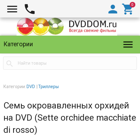





Категории

Категории:
DVD
Триллеры
Семь окровавленных орхидей
на DVD (Sette orchidee macchiate
di rosso)