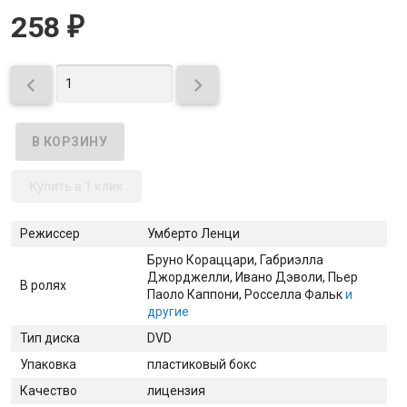
258
₽


Купить в 1 клик
Режиссер
Умберто Ленци
Бруно Кораццари
, Габриэлла
Джорджелли
, Ивано Дэволи
, Пьер
В ролях
Паоло Каппони
, Росселла Фальк
и
другие
Тип диска
DVD
Упаковка
пластиковый бокс
Качество
лицензия