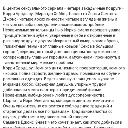
В центре сексуального сериала - четыре закадычные подруги -
Кэрри Брэдшоу , Миранда Хоббс , Шарлотта Йорк и Саманта
Джонс - четыре ярких личности, четыре взгляда на жизнь и
четыре способа преодоления возникающих проблем.
Независимые жительницы Нью-Йорка, смело перешагнувшие
тридцатилетний рубеж, уверенные в себе и откровенные в
разговорах друг с другом. Искрометный юмор, яркие образы,
"пикантные" темы - вот главные козыри "Секса в большом
городе", сериала, который дает женщинам повод искренне
сопереживать главным героиням, а мужчинам - проникнуть в
таинственный мир женских проблем.
Кэрри Брэдшоу. Немного дитя, немного провокаторша, немного
- кошка. Полна страсти, желания драмы, помешана на обуви и
роскошных одеждах. Ведет колонку в глянцевом журнале.
Миранда Хоббс. Карьерная девушка, упорным трудом
добившаяся места партнера в юридической фирме.
Независима, амбициозна и любит дух соперничества.
Шарлотта Йорк. Элегантна, консервативна, оптимистична.
Очень уважительно относится к соблюдению традиций и
старается делать все по правилам. Традиционалистка со
вкусом, работает в художественной галерее.
Саманта Джонс. Знает, чего хочет, знает, как этого добиться и
как избавиться от того, чего добиться удалось. Склонна к