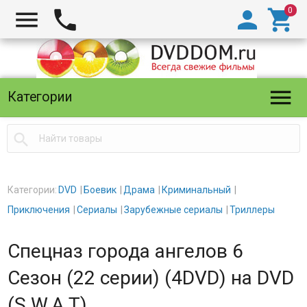





Категории

Категории:
DVD
Боевик
Драма
Криминальный
Приключения
Сериалы
Зарубежные сериалы
Триллеры
Спецназ города ангелов 6
Сезон (22 серии) (4DVD) на DVD
(S.W.A.T)