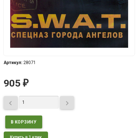
Артикул:
28071
905
₽


Купить в 1 клик