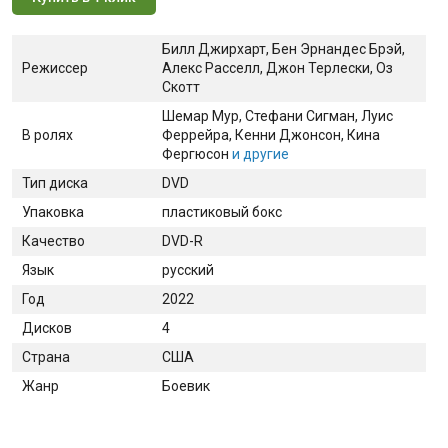
Билл Джирхарт, Бен Эрнандес Брэй,
Режиссер
Алекс Расселл, Джон Терлески, Оз
Скотт
Шемар Мур
, Стефани Сигман
, Луис
В ролях
Феррейра
, Кенни Джонсон
, Кина
Фергюсон
и другие
Тип диска
DVD
Упаковка
пластиковый бокс
Качество
DVD-R
Язык
русский
Год
2022
Дисков
4
Страна
США
Жанр
Боевик