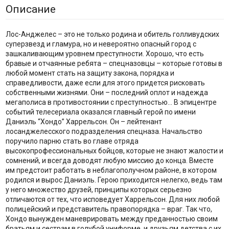
Описание
Лос-Анджелес – это не только родина и обитель голливудских
суперзвезд и гламура, но и невероятно опасный город с
зашкаливающим уровнем преступности. Хорошо, что есть
бравые и отчаянные ребята – спецназовцы – которые готовы в
любой момент стать на защиту закона, порядка и
справедливости, даже если для этого придется рисковать
собственными жизнями. Они – последний оплот и надежда
мегаполиса в противостоянии с преступностью… В эпицентре
событий телесериала оказался главный герой по имени
Даниэль “Хондо” Харрельсон. Он – лейтенант
лосанджелесского подразделения спецназа. Начальство
поручило парню стать во главе отряда
высокопрофессиональных бойцов, которые не знают жалости и
сомнений, и всегда доводят любую миссию до конца. Вместе
им предстоит работать в неблагополучном районе, в котором
родился и вырос Даниэль. Герою приходится нелегко, ведь там
у него множество друзей, принципы которых серьезно
отличаются от тех, что исповедует Харрельсон. Для них любой
полицейский и представитель правопорядка – враг. Так что,
Хондо вынужден маневрировать между преданностью своим
братьям и сестрам в голубой униформе, и друзьям детства с их