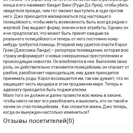
конца и его нанимает бандит Винс (Руди Дэ Лука), чтобы убить
свидетеля прежде, чем тот сможет выступить в суде против
него. Джо приходится маскироваться под настоящего
полицейского, чтобы иметь возможность быть всегда рядом с
жертвой. Ему выдают форму, значек и все атрибуты. Однако он
и не предполагал, что может быть принят каждым за
реального полицейского и теперь от него постоянно кому-
нибудь требуется помощь. И первой ему удается спасти Кэрол
Грэм (Джессика Ланди) – репортера телевидения, которая всю
страну информирует о новых совершенных преступлениях и
происходящих новостях. Он влюбляется в нее. Выполняя свою
роль, он действительно становится полицейским, он спасает от
разбоя, разоблачает наркодельцов, ему даже приходится
принимать роды. Кэрол восхищается им, так как думает, что он
защищает честь мундира в этом продажном мире. Теперь и
адвокату приходится быть поджигателем.
Мало того он должен и далее провести всю жизнь в законе,
чтобы никто не мог его разоблачить и выяснить, кто он такой и
зачем он стал полицейским… Как сложится жизнь Джо теперь,
когда он вынужден настолько измениться?
Отзывы посетителей(
0
)