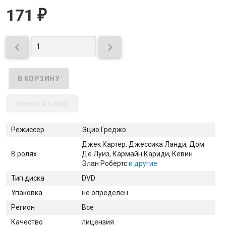
171
₽


Купить в 1 клик
Режиссер
Эцио Греджо
Джек Картер
, Джессика Ланди
, Дом
В ролях
Де Луиз
, Кармайн Кариди
, Кевин
Элан Робертс
и другие
Тип диска
DVD
Упаковка
не определен
Регион
Все
Качество
лицензия