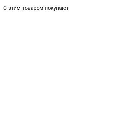
С этим товаром покупают
Ставка больше чем жизнь 1 Сезон (18 серий) (3DVD)
(Stawka wieksza niz zycie)
785
₽
В наличии
Stawka wieksza niz zycie