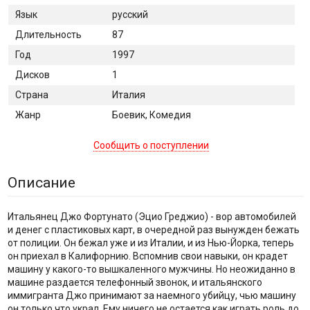
Язык
русский
Длительность
87
Год
1997
Дисков
1
Страна
Италия
Жанр
Боевик, Комедия
Сообщить о поступлении
Описание
Итальянец Джо Фортунато (Эцио Греджио) - вор автомобилей
и денег с пластиковых карт, в очередной раз вынужден бежать
от полиции. Он бежал уже и из Италии, и из Нью-Йорка, теперь
он приехал в Калифорнию. Вспомнив свои навыки, он крадет
машину у какого-то вышкаленного мужчины. Но неожиданно в
машине раздается телефонный звонок, и итальянского
иммигранта Джо принимают за наемного убийцу, чью машину
он только что украл. Ему ничего не остается как играть роль до