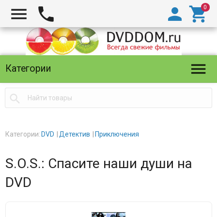





Категории

Категории:
DVD
Детектив
Приключения
S.O.S.: Спасите наши души на
DVD