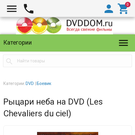





Категории

Категории:
DVD
Боевик
Рыцари неба на DVD (Les
Chevaliers du ciel)