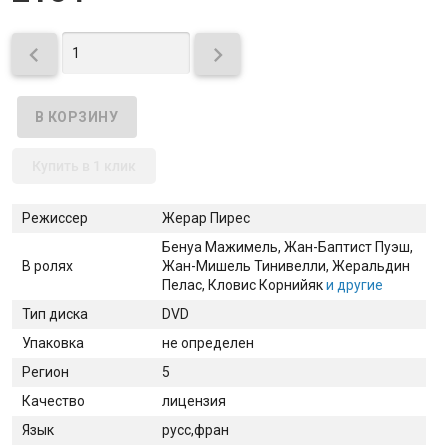


Купить в 1 клик
Режиссер
Жерар Пирес
Бенуа Мажимель
, Жан-Баптист Пуэш
,
В ролях
Жан-Мишель Тинивелли
, Жеральдин
Пелас
, Кловис Корнийяк
и другие
Тип диска
DVD
Упаковка
не определен
Регион
5
Качество
лицензия
Язык
русс,фран