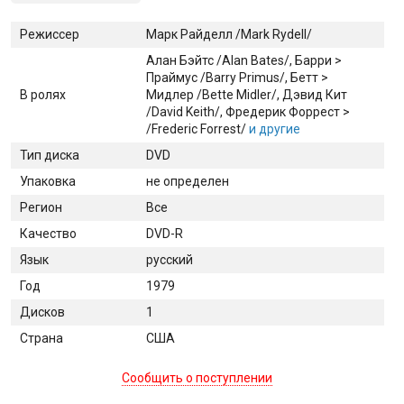
Режиссер
Марк Райделл /Mark Rydell/
Алан Бэйтс /Alan Bates/
, Барри >
Праймус /Barry Primus/
, Бетт >
В ролях
Мидлер /Bette Midler/
, Дэвид Кит
/David Keith/
, Фредерик Форрест >
/Frederic Forrest/
и другие
Тип диска
DVD
Упаковка
не определен
Регион
Все
Качество
DVD-R
Язык
русский
Год
1979
Дисков
1
Страна
США
Сообщить о поступлении