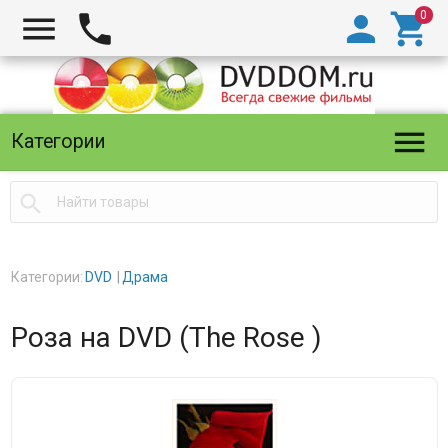





Категории

Категории:
DVD
Драма
Роза на DVD (The Rose )