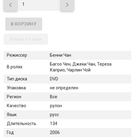


Купить в 1 клик
Режиссер
Бенни Чан
Багоо Чен, Джеки Чан, Тереза
В ролях
Каприо, Чарлин Чой
Тип диска
DVD
Упаковка
не определен
Регион
Все
Качество
рулон
Язык
русс
Длительность
134
Год
2006