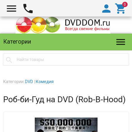





Категории

Категории:
DVD
Комедия
Роб-би-Гуд на DVD (Rob-B-Hood)