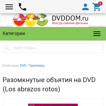





Категории

Категории:
DVD
Триллеры
Разомкнутые объятия на DVD
(Los abrazos rotos)