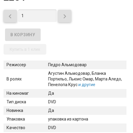


Купить в 1 клик
Режиссер
Педро Альмодовар
Агустин Альмодовар
, Бланка
В ролях
Портильо
, Льюис Омар
, Марта Аледо
,
Пенелопа Крус
и другие
На киномаг
Да
Тип диска
DVD
Новинка
Да
Упаковка
упаковка из картона
Качество
DVD