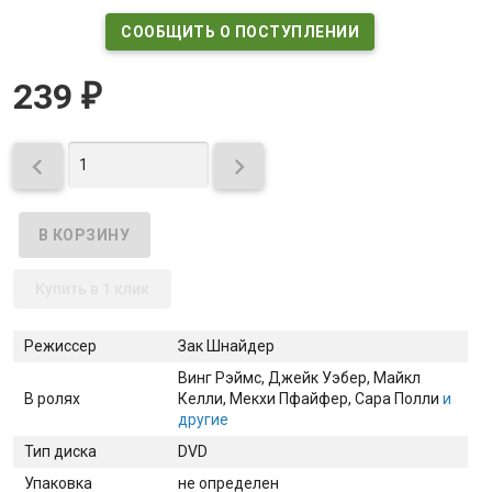
СООБЩИТЬ О ПОСТУПЛЕНИИ
239
₽


Купить в 1 клик
Режиссер
Зак Шнайдер
Винг Рэймс
, Джейк Уэбер
, Майкл
В ролях
Келли
, Мекхи Пфайфер
, Сара Полли
и
другие
Тип диска
DVD
Упаковка
не определен