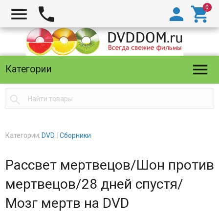





Категории

Категории:
DVD
Сборники
Рассвет мертвецов/Шон против
мертвецов/28 дней спустя/
Мозг мертв на DVD