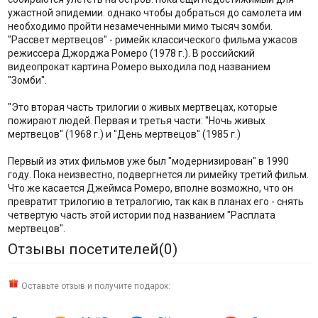
ужастной эпидемии. однако чтобы добраться до самолета им
необходимо пройти незамеченными мимо тысяч зомби.
"Рассвет мертвецов" - римейк классического фильма ужасов
режиссера Джорджа Ромеро (1978 г.). В российский
видеопрокат картина Ромеро выходила под названием
"Зомби".
"Это вторая часть трилогии о живых мертвецах, которые
пожирают людей. Первая и третья части: "Ночь живых
мертвецов" (1968 г.) и "День мертвецов" (1985 г.)
Первый из этих фильмов уже был "модернизирован" в 1990
году. Пока неизвестно, подвергнется ли римейку третий фильм.
Что же касается Джеймса Ромеро, вполне возможно, что он
превратит трилогию в тетралогию, так как в планах его - снять
четвертую часть этой истории под названием "Расплата
мертвецов".
Отзывы посетителей(
0
)
Оставьте отзыв и получите подарок: