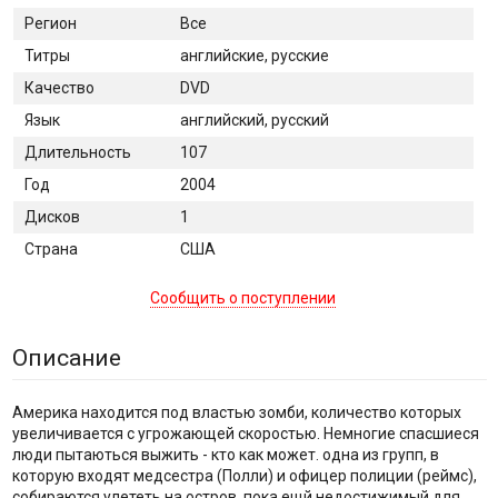
Регион
Все
Титры
английские, русские
Качество
DVD
Язык
английский, русский
Длительность
107
Год
2004
Дисков
1
Страна
США
Сообщить о поступлении
Описание
Америка находится под властью зомби, количество которых
увеличивается с угрожающей скоростью. Немногие спасшиеся
люди пытаються выжить - кто как может. одна из групп, в
которую входят медсестра (Полли) и офицер полиции (реймс),
собираются улететь на остров. пока ещй недостижимый для