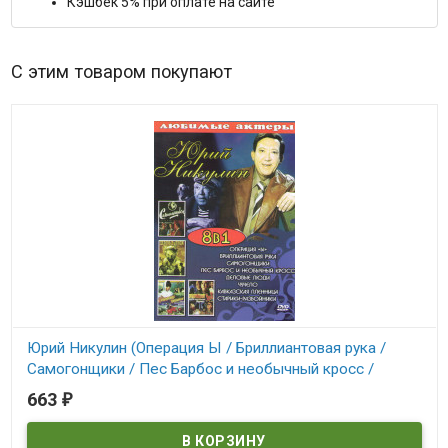
Кэшбек 5% при оплате на сайте
С этим товаром покупают
Юрий Никулин (Операция Ы / Бриллиантовая рука /
Самогонщики / Пес Барбос и необычный кросс /
Деловые люди / Чучело / Кавказская пленница /
663
₽
Старики раз