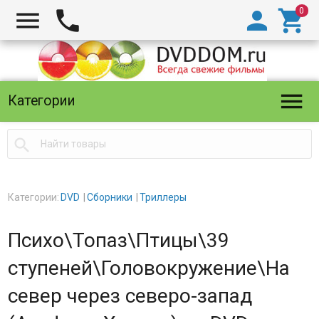





Категории

Категории:
DVD
Сборники
Триллеры
Психо\Топаз\Птицы\39
ступеней\Головокружение\На
север через северо-запад