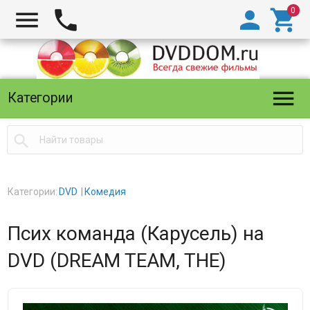





Категории

Категории:
DVD
Комедия
Псих команда (Карусель) на
DVD (DREAM TEAM, THE)