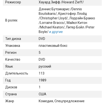
Режиссер
Хауард Зифф /Howard Zieff/
Деннис Бутсикарис /Dennis
Boutsikaris/
, Кристофер Ллойд
/Christopher Lloyd/
, Лоррэйн Бракко
В ролях
/Lorraine Bracco/
, Майкл Китон
/Michael Keaton/
, Питер Бойл /Peter
Boyle/
и другие
Тип диска
DVD
Упаковка
пластиковый бокс
Регион
5
Качество
DVD
Язык
русский
Длительность
113
Год
1989
Дисков
1
Страна
США
Жанр
Комедия, Спецпредложение