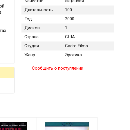
Качество
лицензия
ной
Длительность
100
е
Год
2000
Дисков
1
тах
Страна
США
Студия
Cadro Films
Жанр
Эротика
Сообщить о поступлении