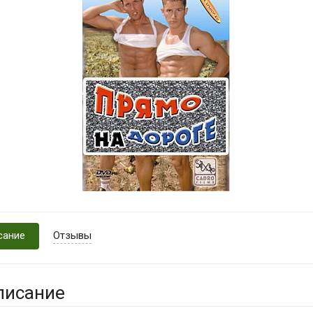
сание
Отзывы
писание