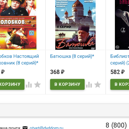
обков Настоящий
Батюшка (8 серий)*
Библиот
овник (8 серий)*
серий) (
В наличии
Librarian
3
368
582
₽
₽
₽
 наличии
Solomon




В нал
The Librari
Solomon`s
8 (800)

аша почта:
otvet@dvddom.ru