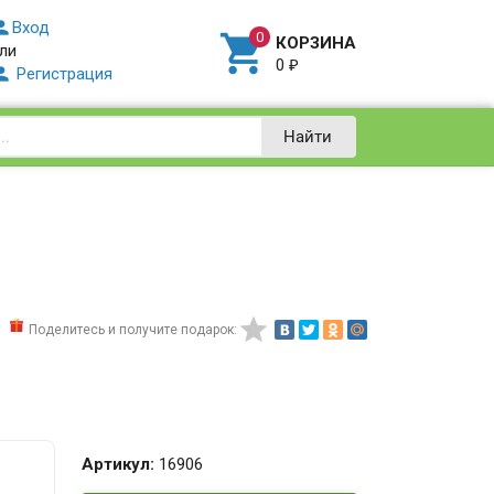

Вход

КОРЗИНА
ли
0
₽

Регистрация
Найти

Поделитесь и получите подарок:
Артикул:
16906