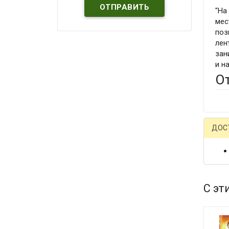
"На
мес
поз
лен
зан
и н
О
ДОС
С эт