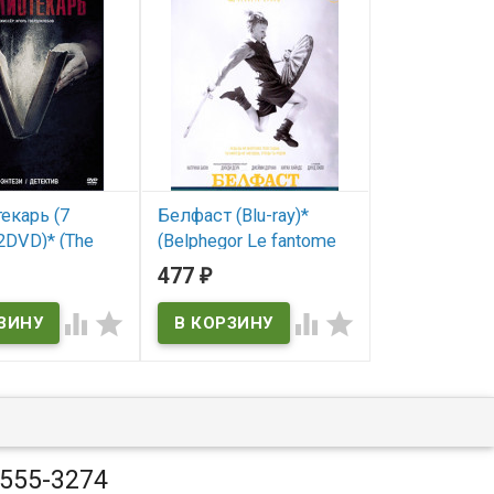
екарь (7
Белфаст (Blu-ray)*
Колобков Н
2DVD)* (The
(Belphegor Le fantome
полковник (
: Return to King
du Louvre)
477
303
₽
₽
В наличии
`s Mines)
В наличии




ичии
Belphegor Le fantome du
Louvre
an: Return to King
 Mines
 555-3274