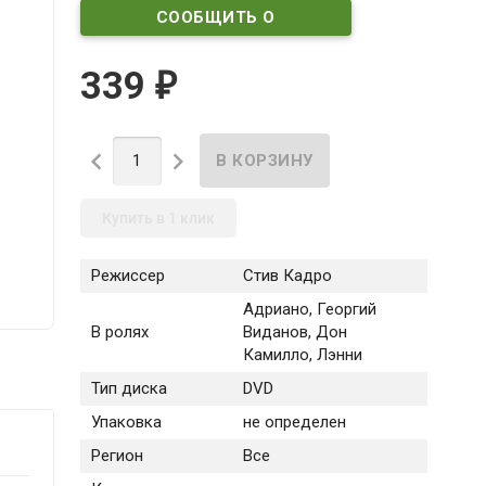
СООБЩИТЬ О
ПОСТУПЛЕНИИ
339
₽


Купить в 1 клик
Режиссер
Стив Кадро
Адриано, Георгий
В ролях
Виданов, Дон
Камилло, Лэнни
Тип диска
DVD
Упаковка
не определен
Регион
Все