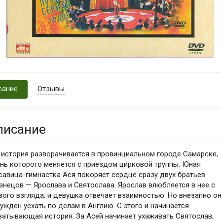
сание
Отзывы
писание
 история разворачивается в провинциальном городе Самарске,
нь которого меняется с приездом цирковой труппы. Юная
савица-гимнастка Ася покоряет сердце сразу двух братьев
знецов — Ярослава и Святослава. Ярослав влюбляется в нее с
вого взгляда, и девушка отвечает взаимностью. Но внезапно о
ужден уехать по делам в Англию. С этого и начинается
ватывающая история. За Асей начинает ухаживать Святослав,