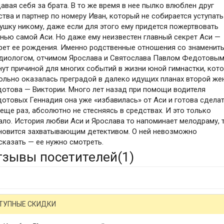
авая себя за брата. В то же время в нее пылко влюблен друг
ства и партнер по номеру Иван, который не собирается уступать
ушку никому, даже если для этого ему придется пожертвовать
нью самой Аси. Но даже ему неизвестен главный секрет Аси —
рет ее рождения. Именно родственные отношения со знаменит
диологом, отчимом Ярослава и Святослава Павлом Федотовы
нут причиной для многих событий в жизни юной гимнастки, кот
ольно оказалась преградой в далеко идущих планах второй же
отова — Виктории. Много лет назад при помощи водителя
отовых Геннадия она уже «избавилась» от Аси и готова сдела
 еще раз, абсолютно не стесняясь в средствах. И это только
ало. История любви Аси и Ярослава то напоминает мелодраму, 
новится захватывающим детективом. О ней невозможно
сказать — ее нужно смотреть.
тзывы посетителей(
1
)
ТУПНЫЕ СКИДКИ