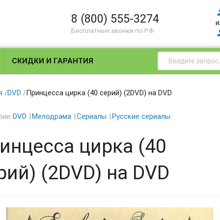
8 (800) 555-3274
и
Бесплатные звонки по РФ
СКИДКИ И ГАРАНТИЯ
я
/
DVD
/
Принцесса цирка (40 серий) (2DVD) на DVD
рии:
DVD
Мелодрама
Сериалы
Русские сериалы
инцесса цирка (40
рий) (2DVD) на DVD