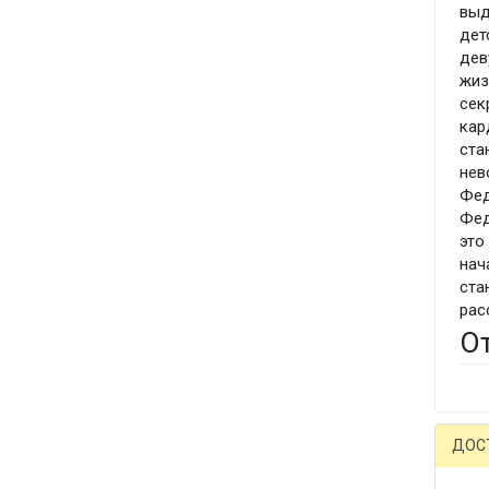
выд
дет
дев
жиз
сек
кар
ста
нев
Фед
Фед
это
нач
ста
рас
О
ДОС