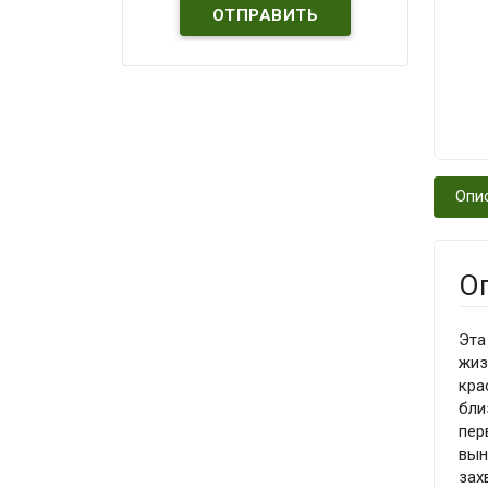
Опи
О
Эта
жиз
кра
бли
пер
вын
зах