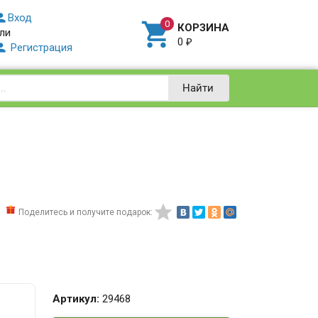

Вход

КОРЗИНА
ли
0
₽

Регистрация
Найти

Поделитесь и получите подарок:
Артикул:
29468