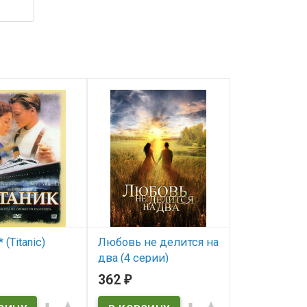
 (Titanic)
Любовь не делится на
Счастье по 
два (4 серии)
серии)*
ичии
362
368
₽
₽
В наличии
В наличии