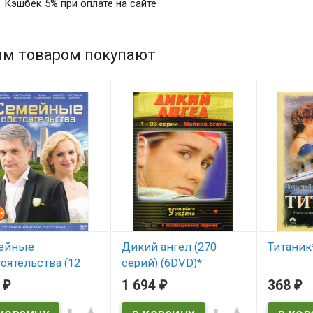
Кэшбек 5% при оплате на сайте
им товаром покупают
ейные
Дикий ангел (270
Титаник*
оятельства (12
серий) (6DVD)*
В нал
ий)
(Muneca Brava)
2
1 694
368
₽
₽
₽
Titanic
 наличии
В наличии