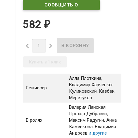
СООБЩИТЬ О
ПОСТУПЛЕНИИ
582
₽


Купить в 1 клик
Алла Плоткина,
Владимир Харченко-
Режиссер
Куликовский, Казбек
Меретуков
Валерия Ланская
,
Прохор Дубравин
,
В ролях
Максим Радугин
, Анна
Каменкова
, Владимир
Андреев
и другие