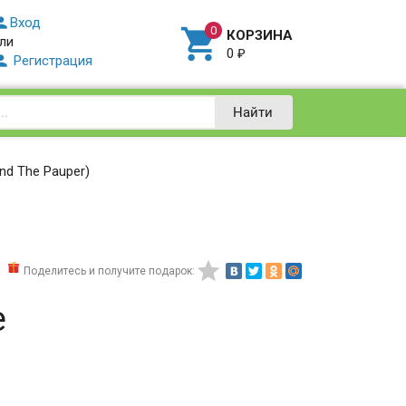

Вход

КОРЗИНА
ли
0
₽

Регистрация
Найти
nd The Pauper)

Поделитесь и получите подарок:
e