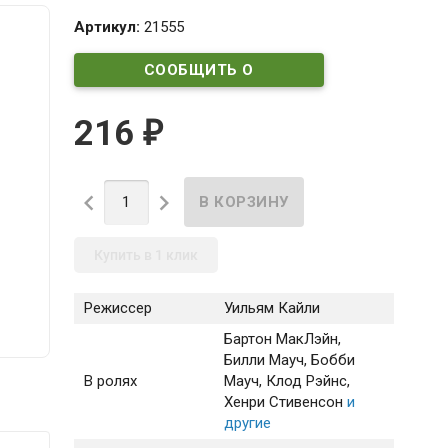
Артикул:
21555
СООБЩИТЬ О
ПОСТУПЛЕНИИ
216
₽


Купить в 1 клик
Режиссер
Уильям Кайли
Бартон МакЛэйн
,
Билли Мауч
, Бобби
В ролях
Мауч
, Клод Рэйнс
,
Хенри Стивенсон
и
другие