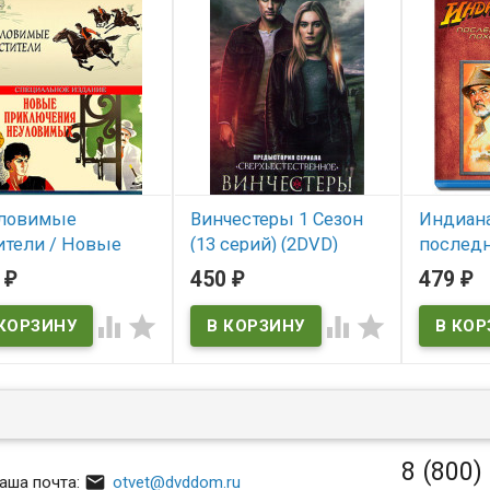
ловимые
Винчестеры 1 Сезон
Индиан
ители / Новые
(13 серий) (2DVD)
послед
ключения
(Vinci)
Крестов
2
450
479
₽
₽
₽
овимых (2 Blu-
ray)* (In
В наличии
the Last




Vinci
 наличии
В нал
Indiana Jo
Crusade
8 (800)

аша почта:
otvet@dvddom.ru