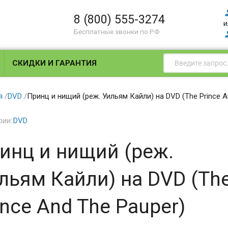
8 (800) 555-3274
и
Бесплатные звонки по РФ
СКИДКИ И ГАРАНТИЯ
я
/
DVD
/
Принц и нищий (реж. Уильям Кайли) на DVD (The Prince A
рии:
DVD
инц и нищий (реж.
льям Кайли) на DVD (Th
ince And The Pauper)