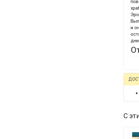
пов
хра
Эро
Вып
и о
ост
дни
О
ДОС
С эт