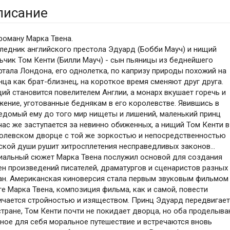
писание
роману Марка Твена.
ледник английского престола Эдуард (Бобби Мауч) и нищий
ьчик Том Кенти (Билли Мауч) - сын пьяницы из беднейшего
ртала Лондона, его однолетка, по капризу природы похожий на
нца как брат-близнец, на короткое время сменяют друг друга.
ий становится повелителем Англии, а монарх вкушает горечь и
жение, уготованные беднякам в его королевстве. Явившись в
едомый ему до того мир нищеты и лишений, маленький принц
час же заступается за невинно обиженных, а нищий Том Кенти в
олевском дворце с той же зоркостью и непосредственностью
ской души рушит хитросплетения несправедливых законов...
иальный сюжет Марка Твена послужил основой для создания
ен произведений писателей, драматургов и сценаристов разных
ан. Американская киноверсия стала первым звуковым фильмом
ге Марка Твена, композиция фильма, как и самой, повести
ичается стройностью и изяществом. Принц Эдуард передвигает
стране, Том Кенти почти не покидает дворца, но оба проделыв
ное для себя моральное путешествие и встречаются вновь