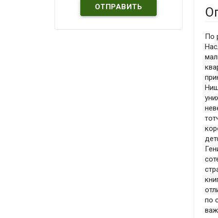
О
По 
Нас
мал
ква
при
Нищ
уни
нев
тот
кор
дет
Ген
сот
стр
кни
отл
по 
важ