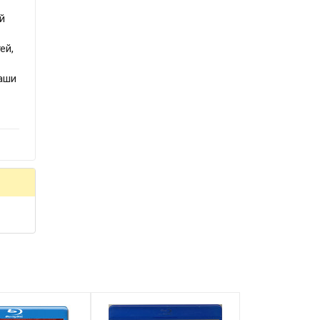
й
ей,
наши