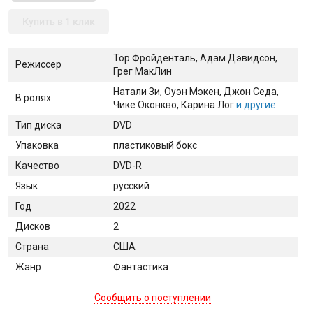
Купить в 1 клик
Тор Фройденталь, Адам Дэвидсон,
Режиссер
Грег МакЛин
Натали Зи
, Оуэн Мэкен
, Джон Седа
,
В ролях
Чике Оконкво
, Карина Лог
и другие
Тип диска
DVD
Упаковка
пластиковый бокс
Качество
DVD-R
Язык
русский
Год
2022
Дисков
2
Страна
США
Жанр
Фантастика
Сообщить о поступлении