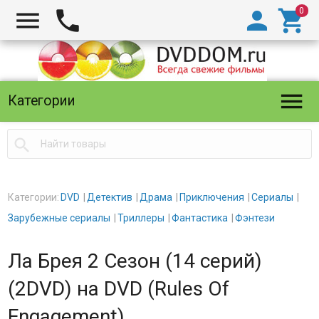





Категории

Категории:
DVD
Детектив
Драма
Приключения
Сериалы
Зарубежные сериалы
Триллеры
Фантастика
Фэнтези
Ла Брея 2 Сезон (14 серий)
(2DVD) на DVD (Rules Of
Engagement)