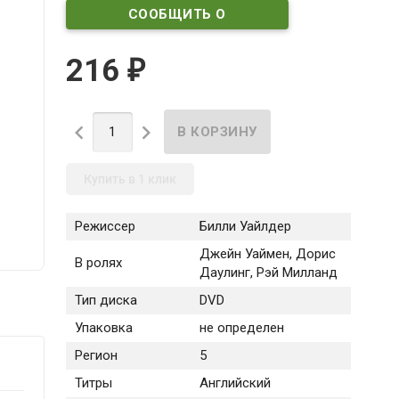
СООБЩИТЬ О
ПОСТУПЛЕНИИ
216
₽


Купить в 1 клик
Режиссер
Билли Уайлдер
Джейн Уаймен, Дорис
В ролях
Даулинг, Рэй Милланд
Тип диска
DVD
Упаковка
не определен
Регион
5
Титры
Английский