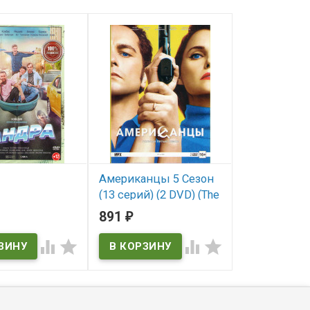
Американцы 5 Сезон
Прослушка 
(13 серий) (2 DVD) (The
(10 серий) (
ичии
Americans)
891
522
₽
₽
В наличии
В наличии




The Americans