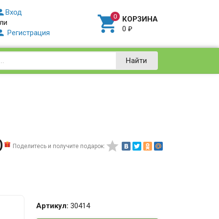

Вход

КОРЗИНА
ли
0
₽

Регистрация
Найти
D

Поделитесь и получите подарок:
Артикул:
30414