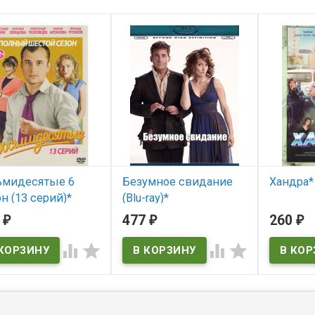
ьмидесятые 6
Безумное свидание
Хандра*
н (13 серий)*
(Blu-ray)*
В нал
5
477
260
₽
₽
₽
 наличии
В наличии



