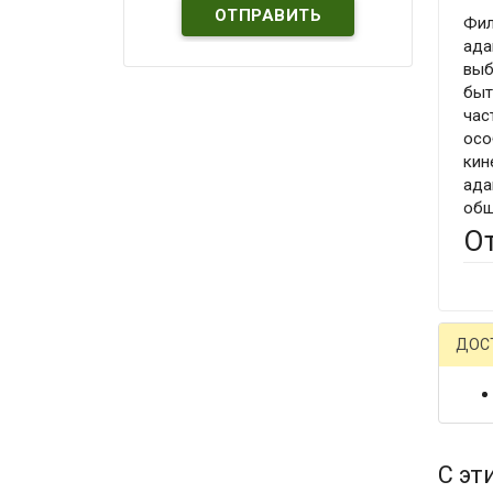
Фил
ада
выб
быт
час
осо
кин
ада
общ
О
ДОС
С эт