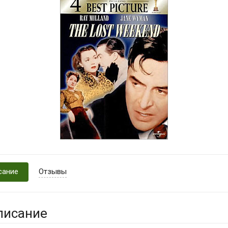
сание
Отзывы
писание