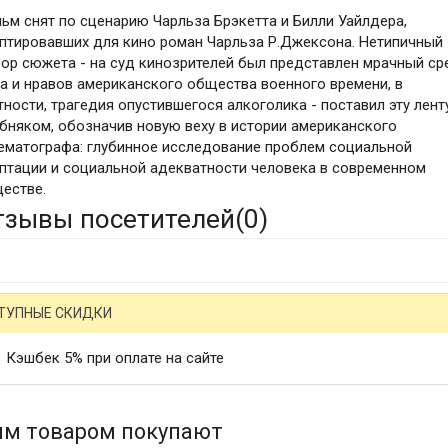
ьм снят по сценарию Чарльза Брэкетта и Билли Уайлдера,
птировавших для кино роман Чарльза Р.Джексона. Нетипичный
ор сюжета - на суд кинозрителей был представлен мрачный ср
а и нравов американского общества военного времени, в
тности, трагедия опустившегося алкоголика - поставил эту лент
бняком, обозначив новую веху в истории американского
ематографа: глубинное исследование проблем социальной
птации и социальной адекватности человека в современном
естве.
тзывы посетителей(
0
)
ТУПНЫЕ СКИДКИ
Кэшбек 5% при оплате на сайте
им товаром покупают