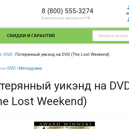
8 (800) 555-3274
и
Бесплатные звонки по РФ
СКИДКИ И ГАРАНТИЯ
я
/
DVD
/
Потерянный уикэнд на DVD (The Lost Weekend)
рии:
DVD
Мелодрама
терянный уикэнд на DV
he Lost Weekend)