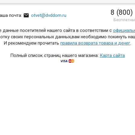
8 (800)

аша почта:
otvet@dvddom.ru
Бесплатны
 данные посетителей нашего сайта в соответствии с
официаль
отку своих персональных данных,вам необходимо покинуть наш
И рекомендуем прочитать
правила возврата товара и денег
.
Полный список страниц нашего магазина:
Карта сайта