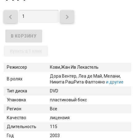


Купить в 1 клик
Режиссер
Кови,Жан Ив Лекастель
Дора Вентер
, Леа де Май
, Мелани
,
В ролях
Никита Раш
Рита Фалтояно
и другие
Тип диска
DVD
Упаковка
пластиковый бокс
Регион
Все
Качество
лицензия
Длительность
115
Год
2003