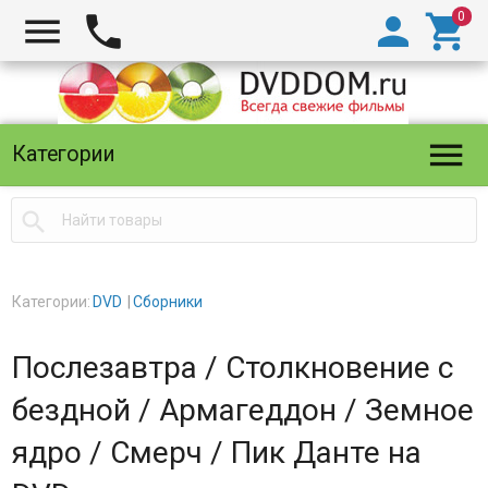





Категории

Категории:
DVD
Сборники
Послезавтра / Столкновение с
бездной / Армагеддон / Земное
ядро / Смерч / Пик Данте на