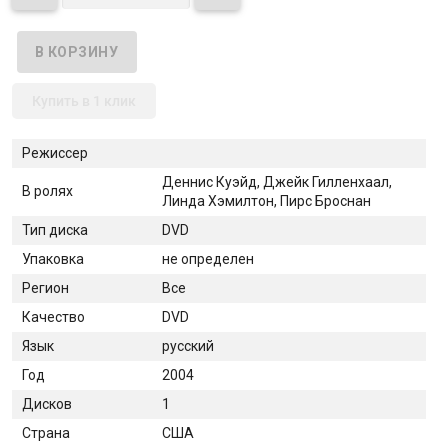
Купить в 1 клик
Режиссер
Деннис Куэйд, Джейк Гилленхаал,
В ролях
Линда Хэмилтон, Пирс Броснан
Тип диска
DVD
Упаковка
не определен
Регион
Все
Качество
DVD
Язык
русский
Год
2004
Дисков
1
Страна
США