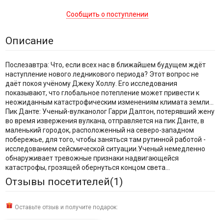
Сообщить о поступлении
Описание
Послезавтра: Что, если всех нас в ближайшем будущем ждёт
наступление нового ледникового периода? Этот вопрос не
даёт покоя учёному Джеку Холлу. Его исследования
показывают, что глобальное потепление может привести к
неожиданным катастрофическим изменениям климата земли...
Пик Данте: Ученый-вулканолог Гарри Далтон, потерявший жену
во время извержения вулкана, отправляется на пик Данте, в
маленький городок, расположенный на северо-западном
побережье, для того, чтобы заняться там рутинной работой -
исследованием сейсмической ситуации.Ученый немедленно
обнаруживает тревожные признаки надвигающейся
катастрофы, грозящей обернуться концом света...
Отзывы посетителей(
1
)
Оставьте отзыв и получите подарок: