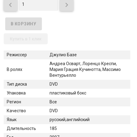


Купить в 1 клик
Режиссер
Джулио Базе
Андреа Осварт, Лоренцо Креспи,
В ролях
Мария Грация Кучинотта, Массимо
Вентурьелло
Тип диска
DVD
Упаковка
пластиковый бокс
Регион
Все
Качество
DVD
Язык
русский,английский
Длительность
185