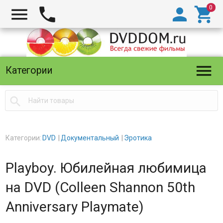





Категории

Категории:
DVD
Документальный
Эротика
Playboy. Юбилейная любимица
на DVD (Collеen Shannon 50th
Anniversary Playmate)