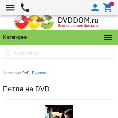





Категории

Категории:
DVD
Русское
Петля на DVD