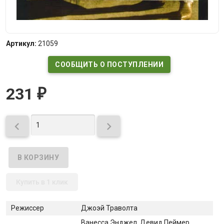
Артикул:
21059
СООБЩИТЬ О ПОСТУПЛЕНИИ
231
₽


Купить в 1 клик
Режиссер
Джоэй Траволта
Ванесса Энджел, Девид Пеймер,