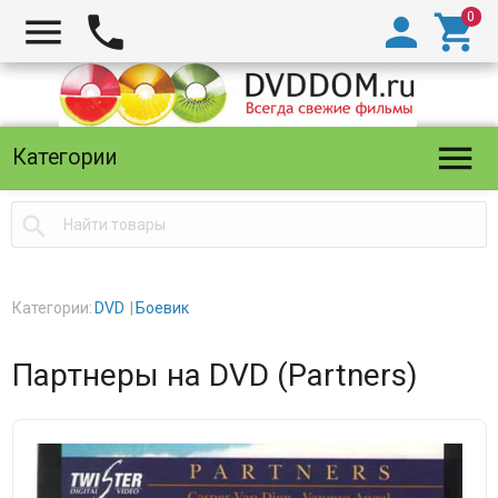





Категории

Категории:
DVD
Боевик
Партнеры на DVD (Partners)