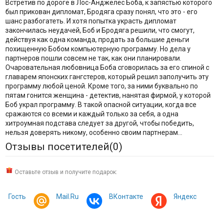
Встретив по дороге в Лос-Анджелес Боба, к запястью которого
был прикован дипломат, Бродяга сразу понял, что это - его
шанс разбогатеть. И хотя попытка украсть дипломат
закончилась неудачей, Боб и Бродяга решили, что смогут,
действуя как одна команда, продать за большие деньги
похищенную Бобом компьютерную программу. Но дела у
партнеров пошли совсем не так, как они планировали.
Очаровательная любовница Боба сговорилась за его спиной с
главарем японских гангстеров, который решил заполучить эту
программу любой ценой. Кроме того, за ними буквально по
пятам гонится женщина - детектив, нанятая фирмой, у которой
Боб украл программу. В такой опасной ситуации, когда все
сражаются со всеми и каждый только за себя, а одна
хитроумная подстава следует за другой, чтобы победить,
нельзя доверять никому, особенно своим партнерам...
Отзывы посетителей(
0
)
Оставьте отзыв и получите подарок:
Гость
Mail.Ru
ВКонтакте
Яндекс