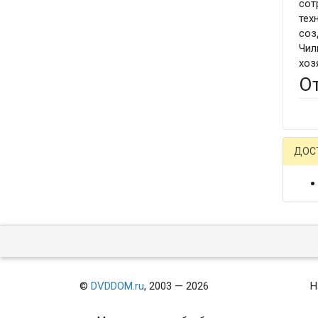
сот
тех
соз
Чил
хозя
О
ДОС
©
DVDDOM.ru
, 2003 — 2026
Н