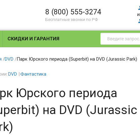
8 (800) 555-3274
и
Бесплатные звонки по РФ
СКИДКИ И ГАРАНТИЯ
я
/
DVD
/
Парк Юрского периода (Superbit) на DVD (Jurassic Park)
рии:
DVD
Фантастика
рк Юрского периода
uperbit) на DVD (Jurassic
rk)