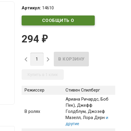
Артикул:
14610
СООБЩИТЬ О
ПОСТУПЛЕНИИ
294
₽


Купить в 1 клик
Режиссер
Стивен Спилберг
Ариана Ричардс
, Боб
Пек)
, Джефф
В ролях
Голдблум
, Джозеф
Мазелл
, Лора Дерн
и
другие