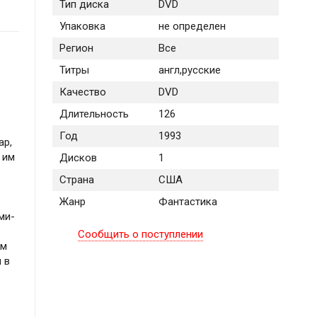
Тип диска
DVD
Упаковка
не определен
Регион
Все
Титры
англ,русские
Качество
DVD
Длительность
126
Год
1993
ар,
 им
Дисков
1
Страна
США
Жанр
Фантастика
ми-
Сообщить о поступлении
ым
 в
ы