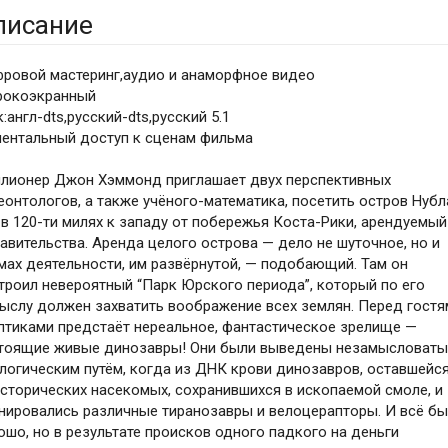
писание
ровой мастеринг,аудио и анаморфное видео
окоэкранный
к:англ-dts,русский-dts,русский 5.1
ентальный доступ к сценам фильма
лионер Джон Хэммонд приглашает двух перспективных
еонтологов, а также учёного-математика, посетить остров Нубл
 в 120-ти милях к западу от побережья Коста-Рики, арендуемый
равительства. Аренда целого острова — дело не шуточное, но и
мах деятельности, им развёрнутой, — подобающий. Там он
троил невероятный “Парк Юрского периода”, который по его
ыслу должен захватить воображение всех землян. Перед гостя
птиками предстаёт нереальное, фантастическое зрелище —
тоящие живые динозавры! Они были выведены незамысловат
логическим путём, когда из ДНК крови динозавров, оставшейся
сторических насекомых, сохранившихся в ископаемой смоле, и
нировались различные тиранозавры и велоцерапторы. И всё б
ошо, но в результате происков одного падкого на деньги