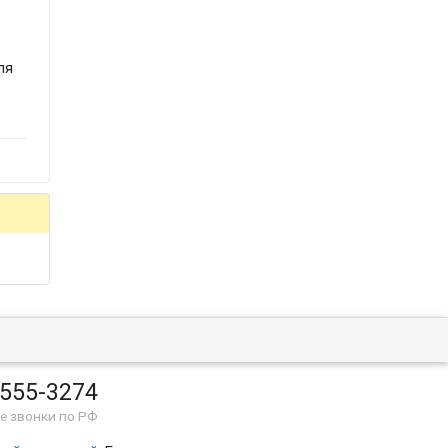
ля
 555-3274
е звонки по РФ