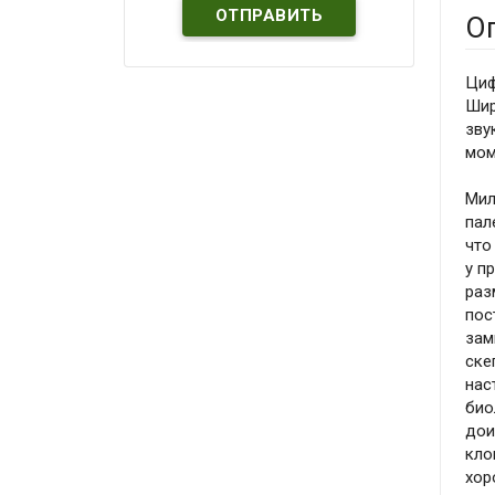
О
Циф
Шир
зву
мом
Мил
пал
что
у п
раз
пос
зам
ске
нас
био
дои
кло
хор