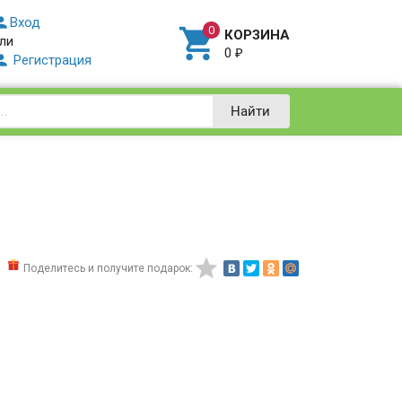

Вход

КОРЗИНА
ли
0
₽

Регистрация
Найти

Поделитесь и получите подарок: