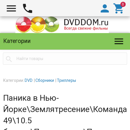





Категории

Категории:
DVD
Сборники
Триллеры
Паника в Нью-
Йорке\Землятресение\Команда
49\10.5