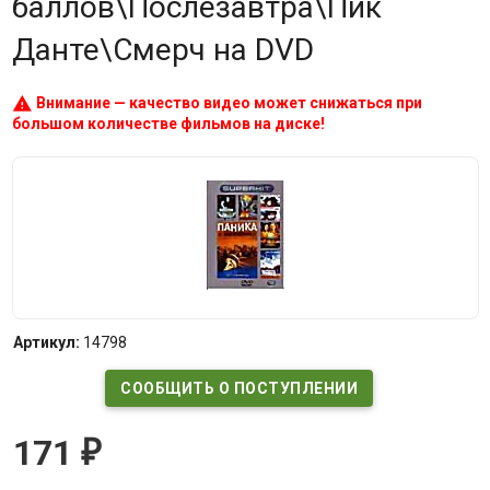
баллов\Послезавтра\Пик
Данте\Смерч на DVD
warning
Внимание — качество видео может снижаться при
большом количестве фильмов на диске!
Артикул:
14798
СООБЩИТЬ О ПОСТУПЛЕНИИ
171
₽