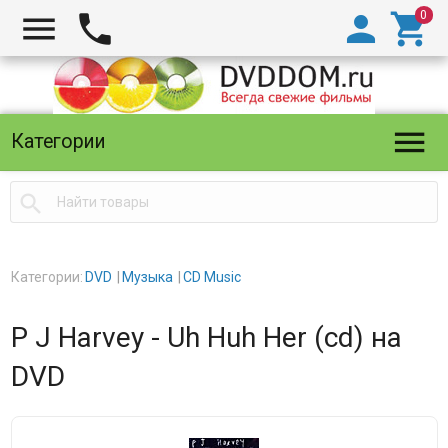





Категории

Категории:
DVD
Музыка
CD Music
P J Harvey - Uh Huh Her (cd) на
DVD