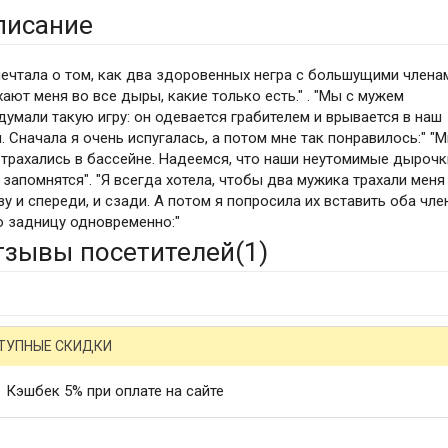
писание
мечтала о том, как два здоровенных негра с большущими члена
хают меня во все дыры, какие только есть." . "Мы с мужем
думали такую игру: он одевается грабителем и врывается в наш
. Сначала я очень испугалась, а потом мне так понравилось:" "
 трахались в бассейне. Надеемся, что наши неутомимые дырочк
 запомнятся". "Я всегда хотела, чтобы два мужика трахали меня
зу и спереди, и сзади. А потом я попросила их вставить оба чле
 задницу одновременно:"
тзывы посетителей(
1
)
ТУПНЫЕ СКИДКИ
Кэшбек 5% при оплате на сайте