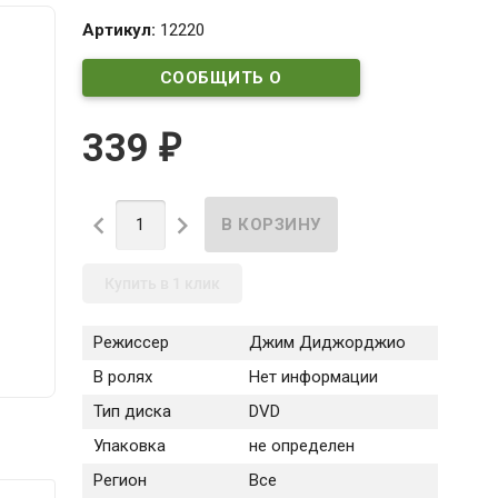
Артикул:
12220
СООБЩИТЬ О
ПОСТУПЛЕНИИ
339
₽


Купить в 1 клик
Режиссер
Джим Диджорджио
В ролях
Нет информации
Тип диска
DVD
Упаковка
не определен
Регион
Все