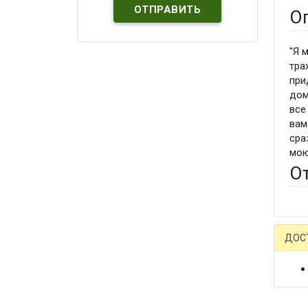
О
"Я 
тра
при
дом
все
вам
сра
мою
О
ДОС