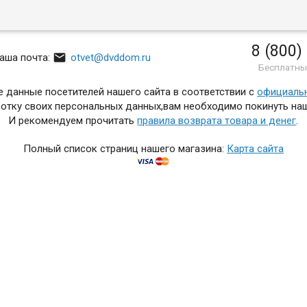
8 (800)

аша почта:
otvet@dvddom.ru
Бесплатны
 данные посетителей нашего сайта в соответствии с
официаль
отку своих персональных данных,вам необходимо покинуть наш
И рекомендуем прочитать
правила возврата товара и денег
.
Полный список страниц нашего магазина:
Карта сайта