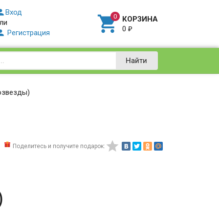

Вход

КОРЗИНА
ли
0
₽

Регистрация
Найти
озвезды)

Поделитесь и получите подарок:
)