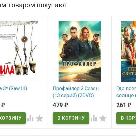
им товаром покупают
 3* (Saw III)
Профайлер 2 Сезон
Где все
(13 серий) (2DVD)
солнце 
 наличии
3
479
261
₽
₽
₽
В наличии
В нал
I



