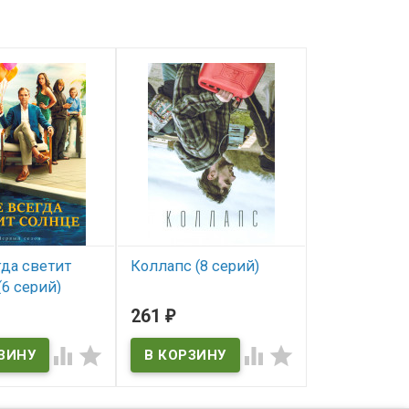
гда светит
Коллапс (8 серий)
Лангер 1 Сез
(6 серий)
серий)
В наличии
261
262
₽
₽
ичии
В наличии



