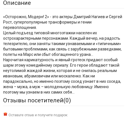
Описание
«Осторожно, Модерн! 2» - это актеры Дмитрий Нагиев и Сергей
Рост, суперпопулярные трансформеры и гении
перевоплощения.
Целый подъезд типовой многоэтажки населен их
острохарактерными персонажами. Каждый вечер, на радость
телезрителю, они заняты такими узнаваемыми и «типичными»
бытовыми проблемами, как связь с зарубежными разведками,
полеты на Марс или сбыт обогащенного урана…
Нарочитая карикатурность и явный гротеск придают особый
шарм этому комедийному сериалу. Его герои обладают такой
неутолимой жаждой жизни, которая и не снилась реальным
ивановым, абрамовичам или москаленко. Как ни
парадоксально, но именно поэтому сосед узнает в них соседа,
жена – мужа, а муж – молоденькую любовницу. Именно
поэтому мы узнаем в них самих себя...
Отзывы посетителей(
0
)
Оставьте отзыв и получите подарок: