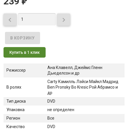
239
₽


Купить в 1 клик
Ана Клавелл, Джеймс Гленн
Режиссер
Дьюделсон и др
Carty Камилль Лэйси Майкл Мадрид
В ролях
Ben Pronsky Bo Kresic Рой Абрамсо и
др
Тип диска
DVD
Упаковка
не определен
Регион
Все
Качество
DVD