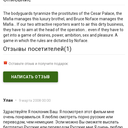
The bodyguards tyrannize the prostitutes of the Cesar Palace, the
Mafia manages this luxury brothel, and Bruce Noface manages the
Mafia... If our two attractive reporters want to air this dirty business,
they have to aim at the head of the operation... even if they have to
get into a game of desires, power, ambition, sex and pleasure. A
game in which the rules are dictated by Noface.
Отзывы посетителей(
1
)
Оставьте отзыв и получите подарок:
НАПИСАТЬ ОТЗЫВ
Улан
•
9 марта 2008 00:00
Здраствуйте Я поклоник Ваш. Я посмотрел этот фильм мне
очень понравилься. Я люблю смотреть порно русские или
переводом, чем немецкие. Эсли можно Вы сможете выслать
бесплатно Русские или переводом Русские мне Я очень люблю