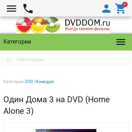





Категории

Категории:
DVD
Комедия
Один Дома 3 на DVD (Home
Alone 3)