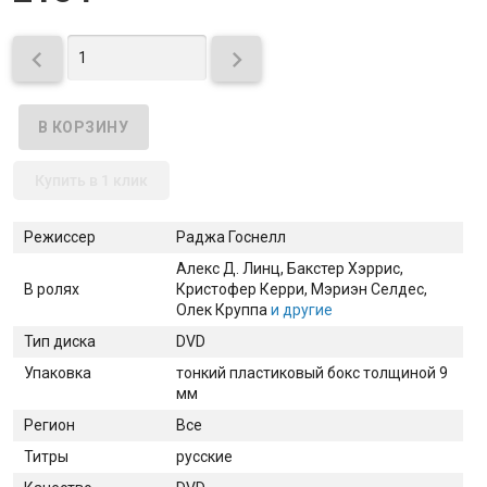


Купить в 1 клик
Режиссер
Раджа Госнелл
Алекс Д. Линц
, Бакстер Хэррис
,
В ролях
Кристофер Керри
, Мэриэн Селдес
,
Олек Круппа
и другие
Тип диска
DVD
Упаковка
тонкий пластиковый бокс толщиной 9
мм
Регион
Все
Титры
русские