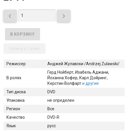


Купить в 1 клик
Режиссер
Анджей Жулавски /Andrzej Zulawski/
Герд Нойберт
, Изабель Аджани
,
В ролях
Йоханна Хофер
, Карл Дойринг
,
Керстин Волфарт
и другие
Тип диска
DVD
Упаковка
не определен
Регион
Все
Качество
DVD-R
Язык
русс