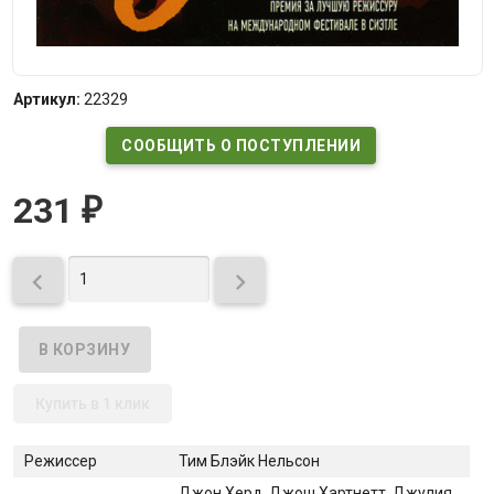
Артикул:
22329
СООБЩИТЬ О ПОСТУПЛЕНИИ
231
₽


Купить в 1 клик
Режиссер
Тим Блэйк Нельсон
Джон Херд
, Джош Хартнетт
, Джулия