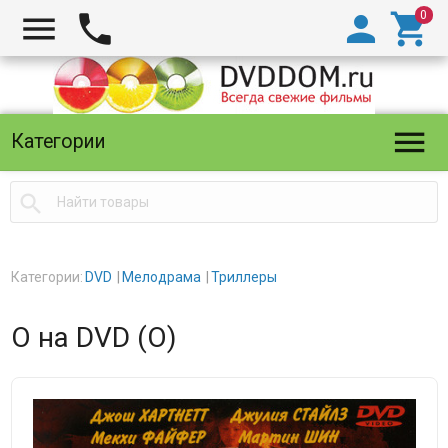





Категории

Категории:
DVD
Мелодрама
Триллеры
О на DVD (О)