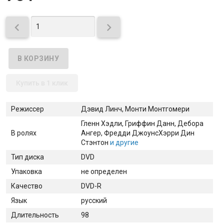


Купить в 1 клик
Режиссер
Дэвид Линч, Монти Монтгомери
Гленн Хэдли
, Гриффин Данн
, Дебора
В ролях
Ангер
, Фредди Джоунс
Хэрри Дин
Стэнтон
и другие
Тип диска
DVD
Упаковка
не определен
Качество
DVD-R
Язык
русский
Длительность
98