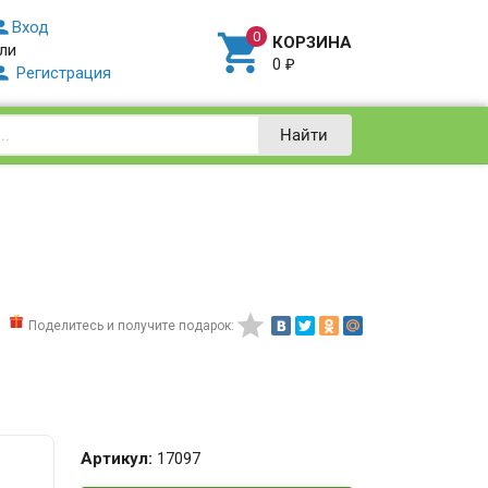

Вход

КОРЗИНА
ли
0
₽

Регистрация
Найти

Поделитесь и получите подарок:
Артикул:
17097