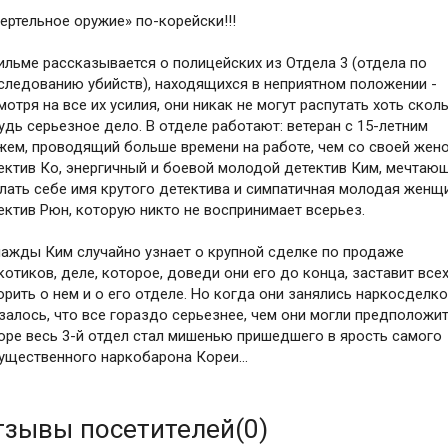
ертельное оружие» по-корейски!!!
ильме рассказывается о полицейских из Отдела 3 (отдела по
следованию убийств), находящихся в неприятном положении -
мотря на все их усилия, они никак не могут распутать хоть скол
удь серьезное дело. В отделе работают: ветеран с 15-летним
жем, проводящий больше времени на работе, чем со своей жено
ектив Ко, энергичный и боевой молодой детектив Ким, мечтаю
лать себе имя крутого детектива и симпатичная молодая женщ
ектив Рюн, которую никто не воспринимает всерьез.
ажды Ким случайно узнает о крупной сделке по продаже
котиков, деле, которое, доведи они его до конца, заставит все
орить о нем и о его отделе. Но когда они занялись наркосделко
залось, что все гораздо серьезнее, чем они могли предположит
оре весь 3-й отдел стал мишенью пришедшего в ярость самого
ущественного наркобарона Кореи...
тзывы посетителей(
0
)