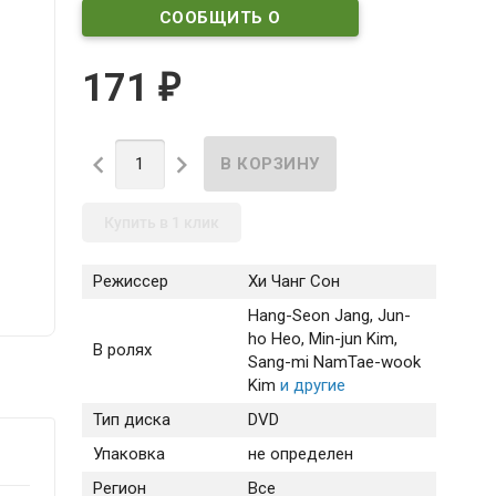
СООБЩИТЬ О
ПОСТУПЛЕНИИ
171
₽


Купить в 1 клик
Режиссер
Хи Чанг Сон
Hang-Seon Jang
, Jun-
ho Heo
, Min-jun Kim
,
В ролях
Sang-mi Nam
Tae-wook
Kim
и другие
Тип диска
DVD
Упаковка
не определен
Регион
Все