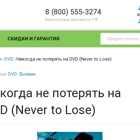
8 (800) 555-3274
и
Бесплатные звонки по РФ
СКИДКИ И ГАРАНТИЯ
я
/
DVD
/
Никогда не потерять на DVD (Never to Lose)
рии:
DVD
Боевик
когда не потерять на
D (Never to Lose)