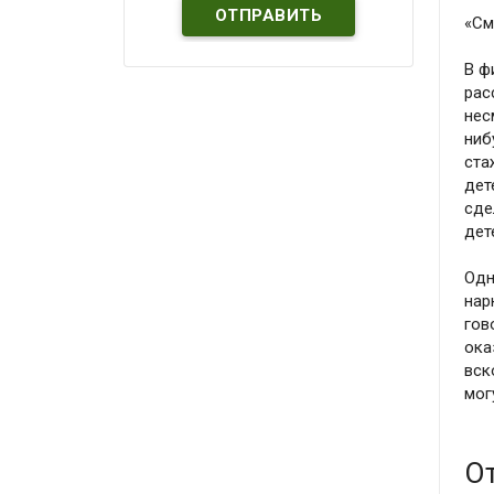
«См
В ф
рас
нес
ниб
ста
дет
сде
дет
Одн
нар
гов
ока
вск
мог
О