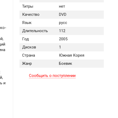
Титры
нет
Качество
DVD
Язык
русс
ько-
Длительность
112
й,
Год
2005
щий
Дисков
1
ина
Страна
Южная Корея
Жанр
Боевик
х
Сообщить о поступлении
й,
ь и