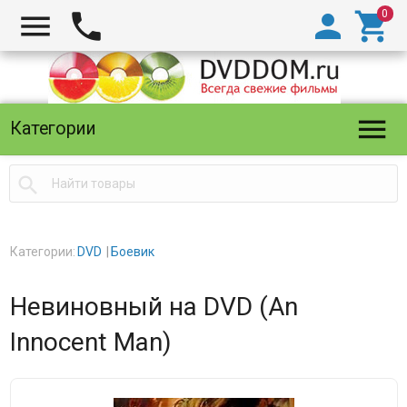





Категории

Категории:
DVD
Боевик
Невиновный на DVD (An
Innocent Man)