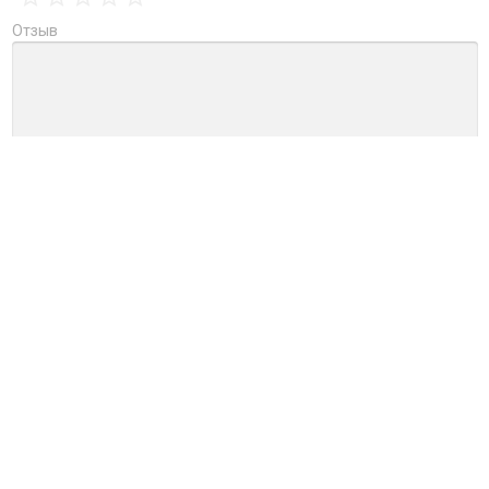
Отзыв
→
Обновить капчу (CAPTCHA)
Ctrl+Enter
ДОСТУПНЫЕ СКИДКИ