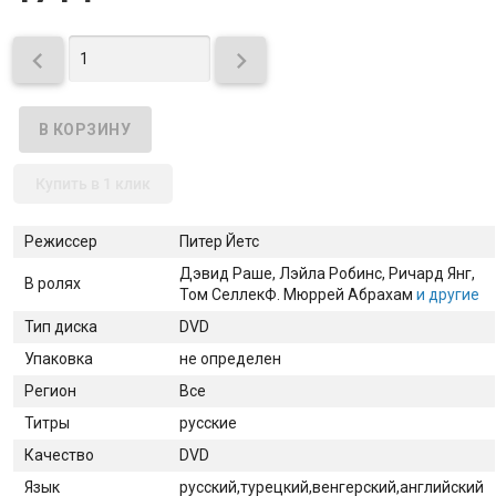


Купить в 1 клик
Режиссер
Питер Йетс
Дэвид Раше
, Лэйла Робинс
, Ричард Янг
,
В ролях
Том Селлек
Ф. Мюррей Абрахам
и другие
Тип диска
DVD
Упаковка
не определен
Регион
Все
Титры
русские
Качество
DVD
Язык
русский,турецкий,венгерский,английский