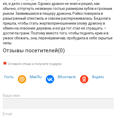
её, и дело с концом. Однако дракон не знал и решил, как
обычно, отпугнуть незваную гостью размером зубов и грозным
рыком. Заявившаяся в пещеру дракона, Рэйко поверила в
разыгранный спектакль и совсем распереживалась. Бедолага
пришла, чтобы стать жертвоприношением злому дракону в
обмен на спасение деревни, и когда тот стал её стращать —
достигла грани. Поэтому вместо того, чтобы поднять крик и в
ужасе сбежать, она, перенервничав, пробудила в себе скрытые
силы.
Отзывы посетителей(
0
)
Оставьте отзыв и получите подарок:
Гость
Mail.Ru
ВКонтакте
Яндекс
Ваше имя
Email