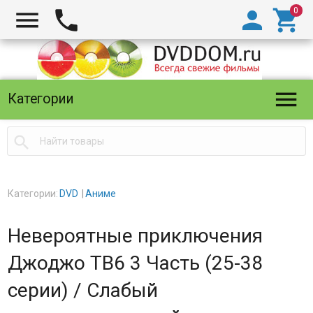





Категории

Категории:
DVD
Аниме
Невероятные приключения
Джоджо ТВ6 3 Часть (25-38
серии) / Слабый