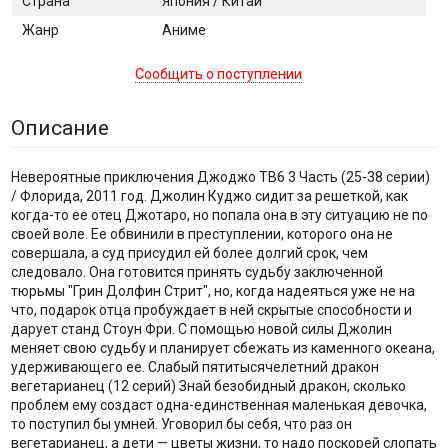
Страна
Япония / Китай
Жанр
Аниме
Сообщить о поступлении
Описание
Невероятные приключения Джоджо ТВ6 3 Часть (25-38 серии)
/ Флорида, 2011 год. Джолин Куджо сидит за решеткой, как
когда-то ее отец Джотаро, но попала она в эту ситуацию не по
своей воле. Ее обвинили в преступлении, которого она не
совершала, а суд присудил ей более долгий срок, чем
следовало. Она готовится принять судьбу заключенной
тюрьмы "Грин Долфин Стрит", но, когда надеяться уже не на
что, подарок отца пробуждает в ней скрытые способности и
дарует станд Стоун Фри. С помощью новой силы Джолин
меняет свою судьбу и планирует сбежать из каменного океана,
удерживающего ее. Слабый пятитысячелетний дракон
вегетарианец (12 серий) Знай безобидный дракон, сколько
проблем ему создаст одна-единственная маленькая девочка,
то поступил бы умней. Уговорил бы себя, что раз он
вегетарианец, а дети — цветы жизни, то надо поскорей слопать