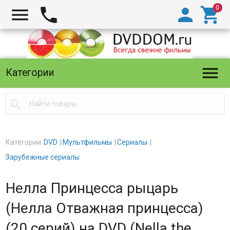





Категории

Категории:
DVD
Мультфильмы
Сериалы
Зарубежные сериалы
Нелла Принцесса рыцарь
(Нелла Отважная принцесса)
(20 серий) на DVD (Nella the