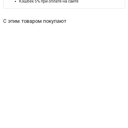
Кэшбек 5% при оплате на сайте
С этим товаром покупают
По семейным обстоятельствам*
В наличии
369
₽