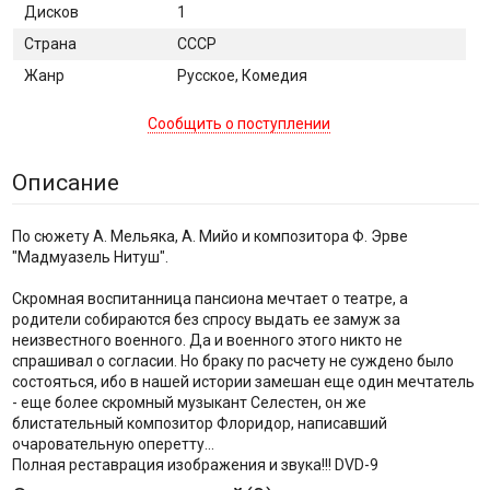
Дисков
1
Страна
СССР
Жанр
Русское, Комедия
Сообщить о поступлении
Описание
По сюжету А. Мельяка, А. Мийо и композитора Ф. Эрве
"Мадмуазель Нитуш".
Скромная воспитанница пансиона мечтает о театре, а
родители собираются без спросу выдать ее замуж за
неизвестного военного. Да и военного этого никто не
спрашивал о согласии. Но браку по расчету не суждено было
состояться, ибо в нашей истории замешан еще один мечтатель
- еще более скромный музыкант Селестен, он же
блистательный композитор Флоридор, написавший
очаровательную оперетту...
Полная реставрация изображения и звука!!! DVD-9