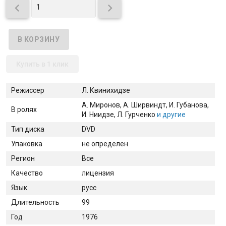


Купить в 1 клик
Режиссер
Л. Квинихидзе
А. Миронов
, А. Ширвиндт
, И. Губанова
,
В ролях
И. Ниидзе
, Л. Гурченко
и другие
Тип диска
DVD
Упаковка
не определен
Регион
Все
Качество
лицензия
Язык
русс
Длительность
99
Год
1976