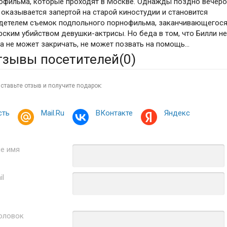
офильма, которые проходят в Москве. Однажды поздно вечер
 оказывается запертой на старой киностудии и становится
детелем съемок подпольного порнофильма, заканчивающегос
рским убийством девушки-актрисы. Но беда в том, что Билли н
на не может закричать, не может позвать на помощь...
тзывы посетителей(
0
)
ставьте отзыв и получите подарок:
сть
Mail.Ru
ВКонтакте
Яндекс
е имя
il
оловок