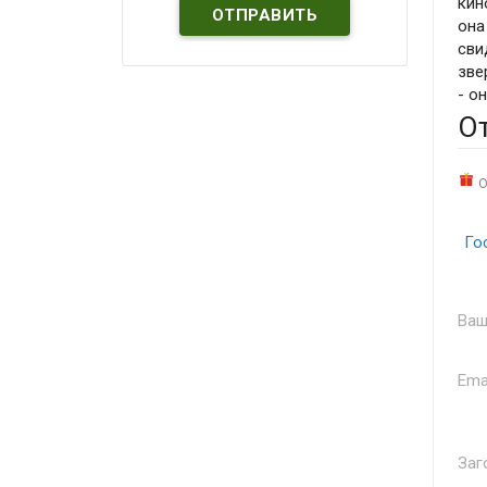
кин
она
сви
зве
- о
О
О
Го
Ваш
Ema
Заг