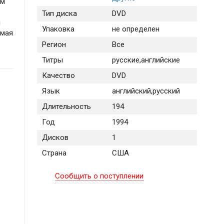
ом
Тип диска
DVD
я
Упаковка
не определен
емая
Регион
Все
Титры
русские,английские
Качество
DVD
Язык
английский,русский
Длительность
194
Год
1994
Дисков
1
Страна
США
Сообщить о поступлении