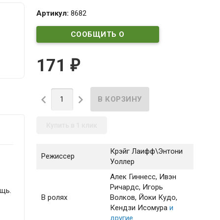
Артикул:
8682
СООБЩИТЬ О
ПОСТУПЛЕНИИ
171
₽


Купить в 1 клик
Крэйг Лаифф\Энтони
Режиссер
Уоллер
Алек Гиннесс
, Ивэн
Ричардс
, Игорь
ощь.
В ролях
Волков
, Йоки Кудо
,
Кендзи Исомура
и
о
другие