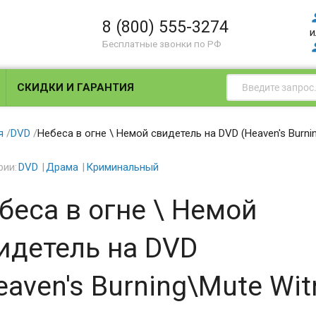
8 (800) 555-3274
и
Бесплатные звонки по РФ
СКИДКИ И ГАРАНТИЯ
я
/
DVD
/
Небеса в огне \ Немой свидетель на DVD (Heaven's Burni
рии:
DVD
Драма
Криминальный
беса в огне \ Немой
идетель на DVD
eaven's Burning\Mute Wit