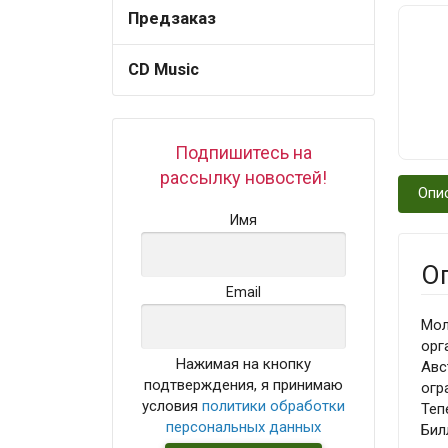
Предзаказ
CD Music
Подпишитесь на
рассылку новостей!
Опи
Имя
О
Email
Мол
орг
Нажимая на кнопку
Авс
подтверждения, я принимаю
огр
условия
политики обработки
Теп
персональных данных
Бил