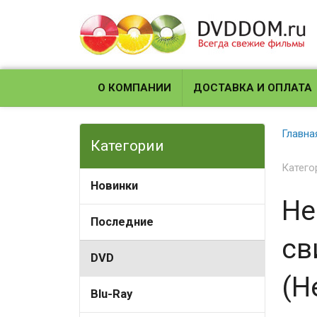
О КОМПАНИИ
ДОСТАВКА И ОПЛАТА
Главна
Категории
Катего
Новинки
Не
Последние
св
DVD
(H
Blu-Ray