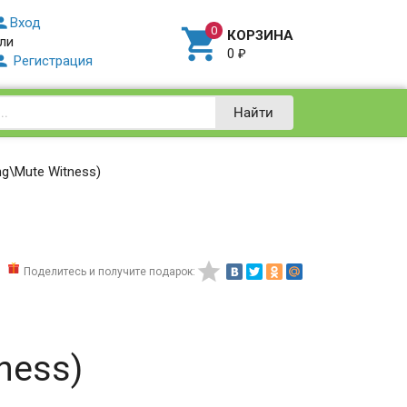

Вход

КОРЗИНА
ли
0
₽

Регистрация
Найти
ng\Mute Witness)

Поделитесь и получите подарок:
ness)