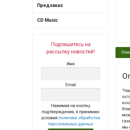
Предзаказ
CD Music
Подпишитесь на
рассылку новостей!
Опи
Имя
О
Email
"На
ост
кос
Нажимая на кнопку
бом
подтверждения, я принимаю
мож
условия
политики обработки
газ
персональных данных
мы 