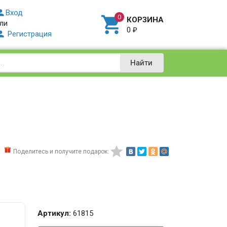

Вход

КОРЗИНА
ли
0
₽

Регистрация
Найти

Поделитесь и получите подарок:
Артикул:
61815