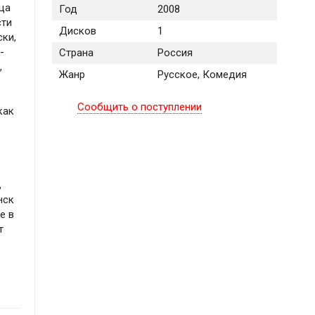
ица
Год
2008
сти
Дисков
1
ски,
-
Страна
Россия
,
Жанр
Русское, Комедия
Сообщить о поступлении
как
,
нск
е в
т
.