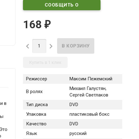
СООБЩИТЬ О
ПОСТУПЛЕНИИ
168
₽


Купить в 1 клик
Режиссер
Максим Пежемский
Михаил Галустян,
В ролях
Сергей Светлаков
и в
Тип диска
DVD
Упаковка
пластиковый бокс
мы
Качество
DVD
 Это
Язык
русский
о