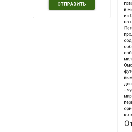
гов
в м
из 
но 
Пет
про
сод
соб
соб
мил
Омс
фут
выж
дев
- ч
мир
пер
ори
кот
О