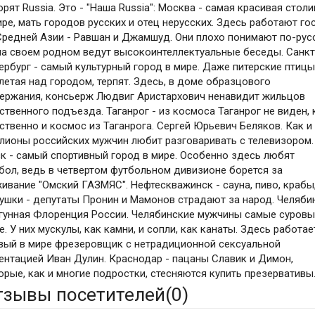
орят Russia. Это - "Наша Russia": Москва - самая красивая стол
ире, мать городов русских и отец нерусских. Здесь работают го
Средней Азии - Равшан и Джамшуд. Они плохо понимают по-рус
на своем родном ведут высокоинтеллектуальные беседы. Санкт
ербург - самый культурный город в мире. Даже питерские птицы
летая над городом, терпят. Здесь, в доме образцового
ержания, консьерж Людвиг Аристархович ненавидит жильцов
ственного подъезда. Таганрог - из космоса Таганрог не виден, 
ственно и космос из Таганрога. Сергей Юрьевич Беляков. Как и
лионы российских мужчин любит разговаривать с телевизором.
к - самый спортивный город в мире. Особенно здесь любят
бол, ведь в четвертом футбольном дивизионе борется за
ивание "Омский ГАЗМЯС". Нефтескважинск - сауна, пиво, крабы
ушки - депутаты Пронин и Мамонов страдают за народ. Челяби
угунная Флоренция России. Челябинские мужчины самые суровы
е. У них мускулы, как камни, и сопли, как канаты. Здесь работае
вый в мире фрезеровщик с нетрадиционной сексуальной
ентацией Иван Дулин. Краснодар - пацаны Славик и Димон,
орые, как и многие подростки, стесняются купить презервативы
тзывы посетителей(
0
)