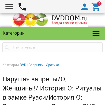





Категории

Категории:
DVD
Сборники
Эротика
Нарушая запреты/О,
Женщины!/ История О: Ритуалы
в замке Руаси/История О: